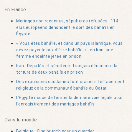
En France
Mariages non reconnus, sépultures refusées : 114
élus européens dénoncent le sort des bahá’ís en
Égypte
« Vous êtes bahá’íe, et dans un pays islamique, vous
devez payer le prix d’être bahá’íe. » : en Iran, une
femme enceinte jetée en prison
Iran : Députés et sénateurs français dénoncent la
torture de deux bahá’ís en prison
Des expulsions soudaines font craindre l’effacement
religieux de la communauté bahá’íe du Qatar
L’Égypte risque de fermer la dernière voie légale pour
l’enregistrement des mariages bahá’ís
Dans le monde
Belgique : Cinq brunch pour un quartier