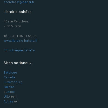
secretariat@bahai.fr
Librairie bahá’íe
45 rue Pergolèse
75116 Paris
Tél : +33 1 45 01 54 82
www.librairie-bahaie.fr
Bibliothèque bahá’íe
Sites nationaux
Belgique
Canada
Luxembourg
Suisse
Tunisie
USA
(en)
Autres
(en)