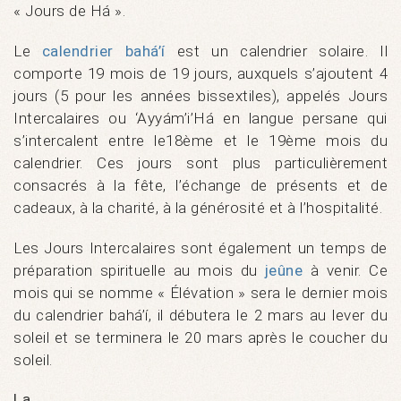
« Jours de Há ».
Le
calendrier bahá’í
est un calendrier solaire. Il
comporte 19 mois de 19 jours, auxquels s’ajoutent 4
jours (5 pour les années bissextiles), appelés Jours
Intercalaires ou ‘Ayyám’i’Há en langue persane qui
s’intercalent entre le18ème et le 19ème mois du
calendrier. Ces jours sont plus particulièrement
consacrés à la fête, l’échange de présents et de
cadeaux, à la charité, à la générosité et à l’hospitalité.
Les Jours Intercalaires sont également un temps de
préparation spirituelle au mois du
jeûne
à venir. Ce
mois qui se nomme « Élévation » sera le dernier mois
du calendrier bahá’í, il débutera le 2 mars au lever du
soleil et se terminera le 20 mars après le coucher du
soleil.
La