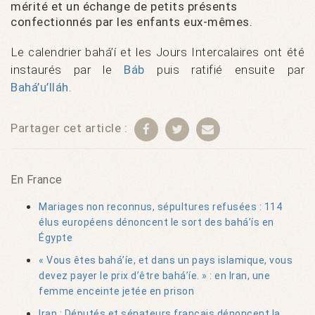
mérité et un échange de petits présents
confectionnés par les enfants eux-mêmes.
Le calendrier bahá’í et les Jours Intercalaires ont été
instaurés par le
Báb
puis ratifié ensuite par
Bahá’u’lláh
.
Partager cet article :
En France
Mariages non reconnus, sépultures refusées : 114
élus européens dénoncent le sort des bahá’ís en
Égypte
« Vous êtes bahá’íe, et dans un pays islamique, vous
devez payer le prix d’être bahá’íe. » : en Iran, une
femme enceinte jetée en prison
Iran : Députés et sénateurs français dénoncent la