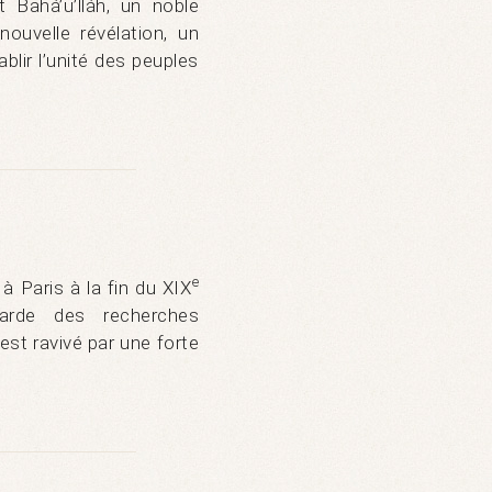
Bahá’u’lláh, un noble
ouvelle révélation, un
blir l’unité des peuples
e
 Paris à la fin du XIX
-garde des recherches
st ravivé par une forte