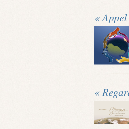
« Appel 
« Regar