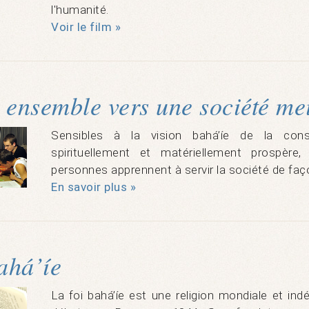
l'humanité.
Voir le film »
 ensemble vers une société mei
Sensibles à la vision bahá’íe de la con
spirituellement et matériellement prospèr
personnes apprennent à servir la société de faç
En savoir plus »
ahá’íe
La foi bahá’íe est une religion mondiale et ind