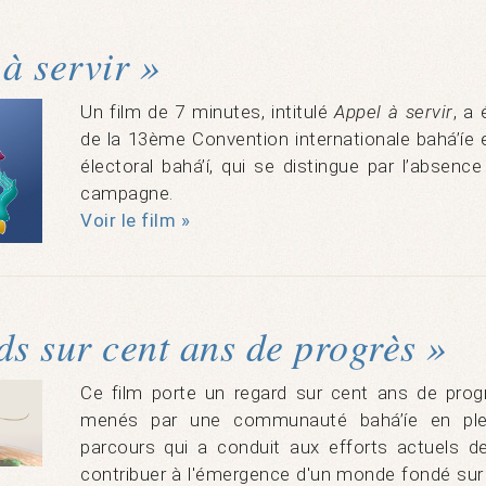
à servir »
Un film de 7 minutes, intitulé
Appel à servir
, a 
de la 13ème Convention internationale bahá’íe 
électoral bahá’í, qui se distingue par l’absenc
campagne.
Voir le film »
ds sur cent ans de progrès »
Ce film porte un regard sur cent ans de progr
menés par une communauté bahá’íe en plein
parcours qui a conduit aux efforts actuels 
contribuer à l'émergence d'un monde fondé sur l