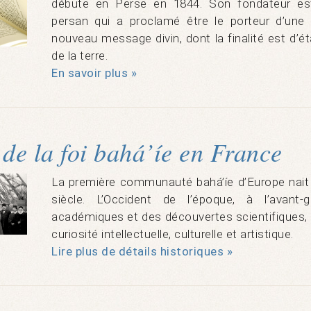
débute en Perse en 1844. Son fondateur est 
persan qui a proclamé être le porteur d’une n
nouveau message divin, dont la finalité est d’éta
de la terre.
En savoir plus »
de la foi bahá’íe en France
La première communauté bahá’íe d’Europe nait à
siècle. L’Occident de l’époque, à l’avant
académiques et des découvertes scientifiques, e
curiosité intellectuelle, culturelle et artistique.
Lire plus de détails historiques »