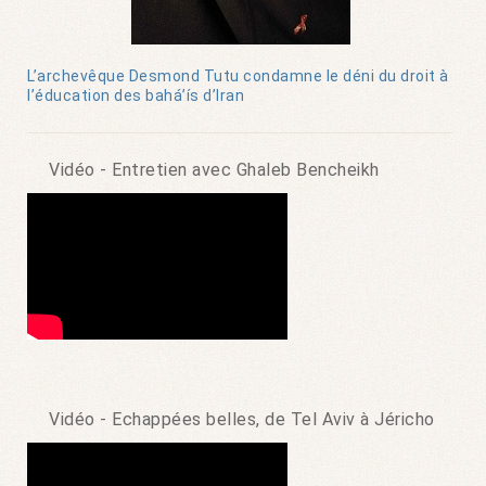
L’archevêque Desmond Tutu condamne le déni du droit à
l’éducation des bahá’ís d’Iran
Vidéo - Entretien avec Ghaleb Bencheikh
Vidéo - Echappées belles, de Tel Aviv à Jéricho