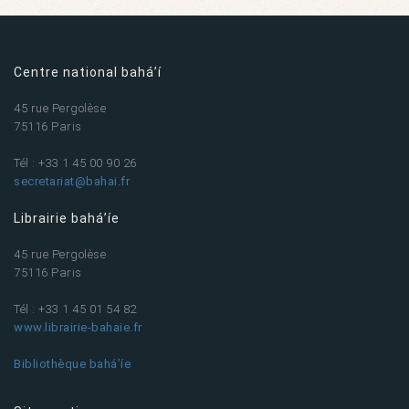
Centre national bahá’í
45 rue Pergolèse
75116 Paris
Tél : +33 1 45 00 90 26
secretariat@bahai.fr
Librairie bahá’íe
45 rue Pergolèse
75116 Paris
Tél : +33 1 45 01 54 82
www.librairie-bahaie.fr
Bibliothèque bahá’íe