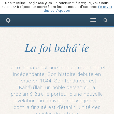
Ce site utilise Google Analytics. En continuant à naviguer, vous nous
autorisez à déposer un cookie à des fins de mesure d'audience.
En savoir
plus ou s'opposer
.
Navigation
La foi bahá’íe
La foi bahá’íe est une religion mondiale et
indépendante. Son histoire débute en
Perse en 1844. Son fondateur est
Bahá’u’lláh, un noble persan qui a
proclamé être le porteur d’une nouvelle
révélation, un nouveau message divin,
dont la finalité est d’établir l’unité des
peuples de la terre.