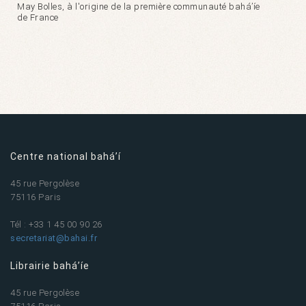
May Bolles, à l'origine de la première communauté bahá’íe
de France
Centre national bahá’í
45 rue Pergolèse
75116 Paris
Tél : +33 1 45 00 90 26
secretariat@bahai.fr
Librairie bahá’íe
45 rue Pergolèse