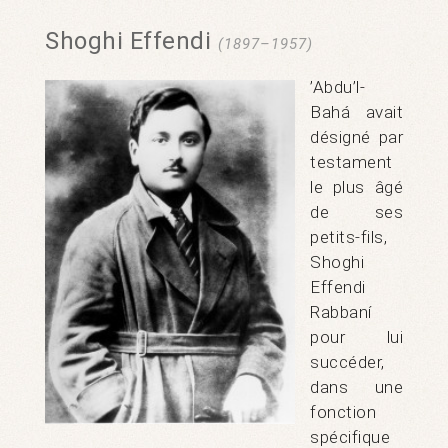
Shoghi Effendi
(1897–1957)
’Abdu’l-
Bahá avait
désigné par
testament
le plus âgé
de ses
petits-fils,
Shoghi
Effendi
Rabbaní
pour lui
succéder,
dans une
fonction
spécifique