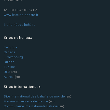
75116 Paris
Tél : +33 1 45 01 54 82
www.librairie-bahaie.fr
Bibliothèque bahá’íe
Sites nationaux
Belgique
Canada
Luxembourg
Suisse
Tunisie
USA
(en)
Autres
(en)
Sites internationaux
Site international des bahá’ís du monde
(en)
Maison universelle de justice
(en)
Communauté Internationale Bahá’íe
(en)