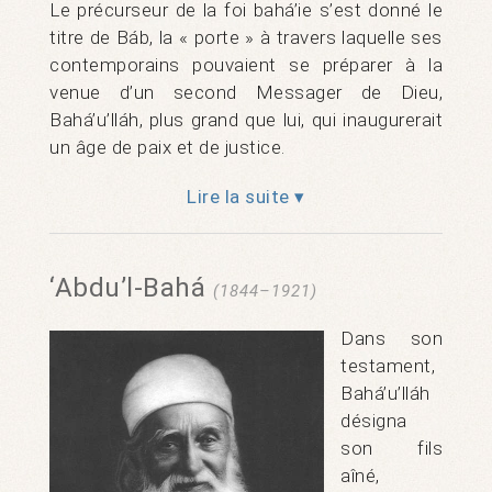
Le précurseur de la foi bahá’ie s’est donné le
titre de Báb, la « porte » à travers laquelle ses
contemporains pouvaient se préparer à la
venue d’un second Messager de Dieu,
Bahá’u’lláh, plus grand que lui, qui inaugurerait
un âge de paix et de justice.
Lire la suite ▾
‘Abdu’l-Bahá
(1844–1921)
Dans son
testament,
Bahá’u’lláh
désigna
son fils
aîné,