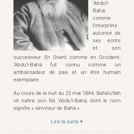
‘Abdu’l-
Bahá,
comme
l’interprète
autorisé de
ses écrits
et son
successeur. En Orient comme en Occident,
‘Abdu’l-Bahá fut connu comme un
ambassadeur de paix et un être humain
exemplaire.
Au cours de la nuit du 23 mai 1844, Bahá’u’lláh
vit naître son fils ‘Abdu’l-Bahá, dont le nom
signifie « serviteur de Bahá ».
Lire la suite ▾