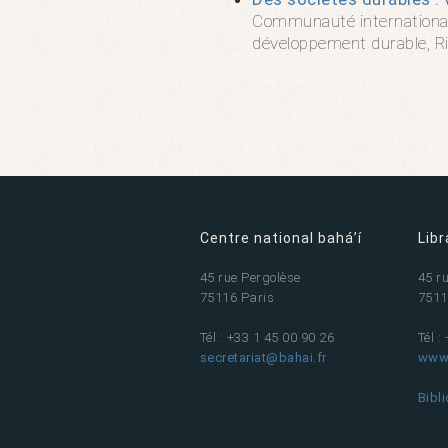
Communauté internationale
développement durable, Rio
Centre national bahá’í
Libr
45 rue Pergolèse
45 r
75116 Paris
7511
Tél : +33 1 45 00 90 26
Tél :
secretariat@bahai.fr
www.
Bibl