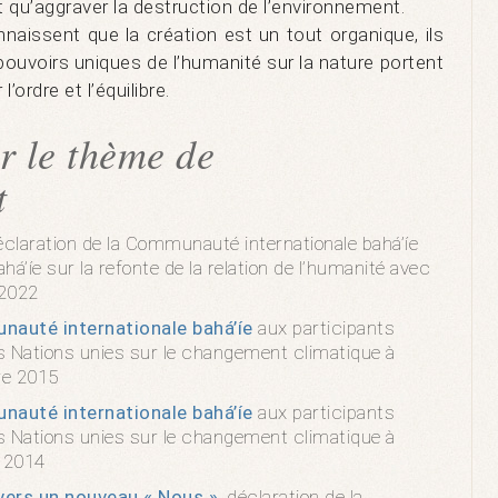
ait qu’aggraver la destruction de l’environnement.
naissent que la création est un tout organique, ils
ouvoirs uniques de l’humanité sur la nature portent
’ordre et l’équilibre.
r le thème de
t
déclaration de la Communauté internationale bahá’íe
há’íe sur la refonte de la relation de l’humanité avec
 2022
nauté internationale bahá’íe
aux participants
s Nations unies sur le changement climatique à
re 2015
nauté internationale bahá’íe
aux participants
s Nations unies sur le changement climatique à
 2014
vers un nouveau « Nous »
, déclaration de la