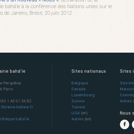
 bahá’íe à la conférence des Nations unies sur le
 de Janeiro, Brésil, 20 juin 2012
airie bahá’íe
Sites nationaux
Sites 
ue Pergolèse
Belgique
Site in
6 Paris
Canada
Maison 
Luxembourg
Commun
 +33 1 45 01 54 82
Suisse
Autres
librairie-bahaie.fr
Tunisie
USA
(en)
Nous 
iothèque bahá’íe
Autres
(en)