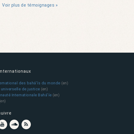
Voir plus de témoignages »
internationaux
ternational des bahá’ís du monde
(en)
universelle de justice
(en)
auté Internationale Bahá’íe
(en)
(en)
suivre