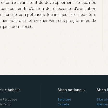
e découle avant tout du développement de qualités
cessus itératif d’action, de réflexion et d’évaluation
isition de compétences techniques. Elle peut être
quelques habitants et évoluer vers des programmes de
iques complexes.
airie bahá’íe
Sites nationaux
Sites 
ue Pergolèse
Belgique
Site in
6 Paris
Canada
Maison 