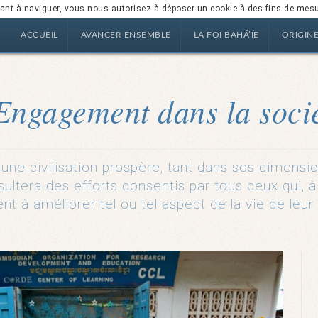
nuant à naviguer, vous nous autorisez à déposer un cookie à des fins de mes
ACCUEIL
AVANCER ENSEMBLE
LA FOI BAHÁ’ÍE
ORIGIN
Engagement dans la soci
une civilisation prospère, tant dans ses dimensio
ésultera des efforts consentis par tous ceux qui, 
nt à améliorer tel ou tel aspect de la vie de leur