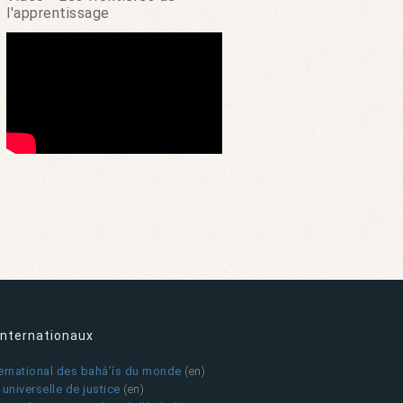
l'apprentissage
internationaux
ternational des bahá’ís du monde
(en)
universelle de justice
(en)