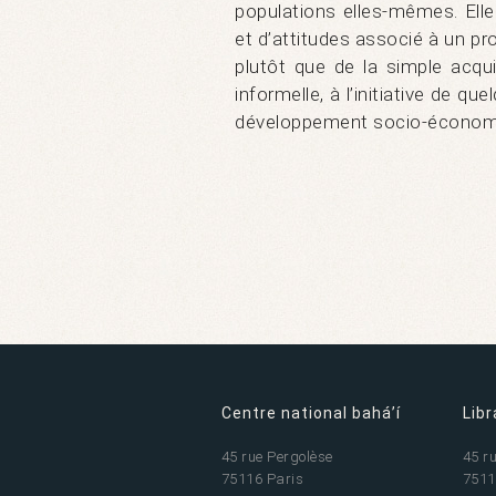
populations elles-mêmes. Ell
et d’attitudes associé à un pro
plutôt que de la simple acqu
informelle, à l’initiative de 
développement socio-économ
Centre national bahá’í
Libr
45 rue Pergolèse
45 r
75116 Paris
7511