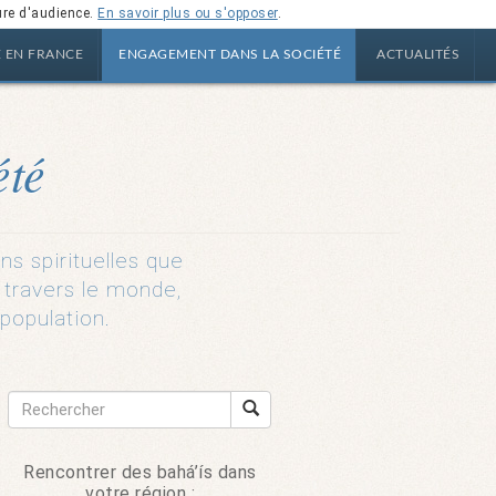
ure d'audience.
En savoir plus ou s'opposer
.
E EN FRANCE
ENGAGEMENT DANS LA SOCIÉTÉ
ACTUALITÉS
été
ns spirituelles que
à travers le monde,
 population.
Rencontrer des bahá’ís dans
votre région :