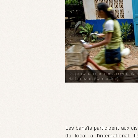
Organisation non-gouvernementale 
Battambang (Cambodge)
Les bahá’ís participent aux di
du local à l’international. 