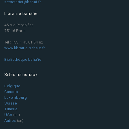
secretariat@bahai.fr
Librairie bahá’íe
45 rue Pergolèse
75116 Paris
Tél : +33 1 45 01 54 82
www.librairie-bahaie.fr
Bibliothèque bahá’íe
Sites nationaux
Belgique
Canada
Luxembourg
Suisse
Tunisie
USA
(en)
Autres
(en)