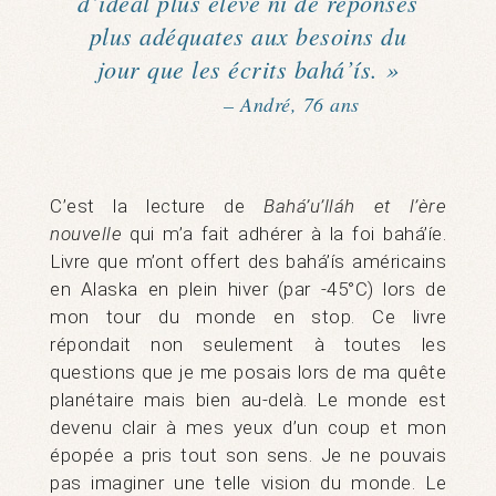
d’idéal plus élevé ni de réponses
plus adéquates aux besoins du
jour que les écrits bahá’ís. »
– André, 76 ans
C’est la lecture de
Bahá’u’lláh et l’ère
nouvelle
qui m’a fait adhérer à la foi bahá’íe.
Livre que m’ont offert des bahá’ís américains
en Alaska en plein hiver (par -45°C) lors de
mon tour du monde en stop. Ce livre
répondait non seulement à toutes les
questions que je me posais lors de ma quête
planétaire mais bien au-delà. Le monde est
devenu clair à mes yeux d’un coup et mon
épopée a pris tout son sens. Je ne pouvais
pas imaginer une telle vision du monde. Le