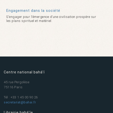
Engagement dans la société
S'engager pour l’émergence d’une civilisation prospère sur
les plans spirituel et matériel.
Centre national bahá’í
45 rue Pergolèse
75116 Paris
Tél : +33 1 45 00 90 26
secretariat@bahai.fr
Librairie bahá’íe