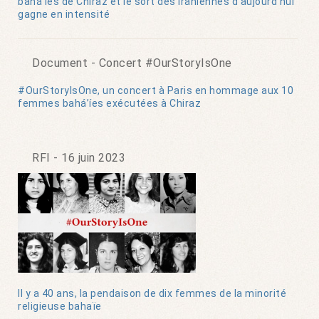
bahá'íes de Chiraz et le sort des Iraniennes d’aujourd’hui
gagne en intensité
Document - Concert #OurStoryIsOne
#OurStoryIsOne, un concert à Paris en hommage aux 10
femmes bahá’íes exécutées à Chiraz
RFI - 16 juin 2023
Il y a 40 ans, la pendaison de dix femmes de la minorité
religieuse bahaïe