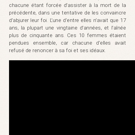
chacune étant forcée d’assister à la mort de la
précédente, dans une tentative de les convaincre
d’abjurer leur foi. L’une d’entre elles n’avait que 17
ans, la plupart une vingtaine d’années, et l’aînée
plus de cinquante ans. Ces 10 femmes étaient
pendues ensemble, car chacune d’elles avait
refusé de renoncer à sa foi et ses idéaux.