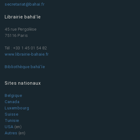
secretariat@bahai.fr
Librairie bahá’íe
45 rue Pergolèse
75116 Paris
Tél : +33 1 45 01 54 82
www.librairie-bahaie.fr
Bibliothèque bahá’íe
Sites nationaux
Belgique
Canada
Luxembourg
Suisse
Tunisie
USA
(en)
Autres
(en)