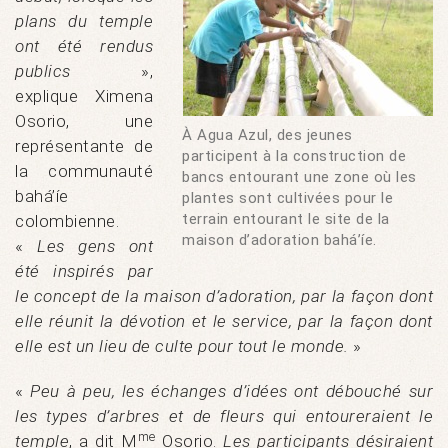
plans du temple
ont été rendus
publics
»,
explique Ximena
Osorio, une
À Agua Azul, des jeunes
représentante de
participent à la construction de
la communauté
bancs entourant une zone où les
bahá’íe
plantes sont cultivées pour le
terrain entourant le site de la
colombienne.
maison d’adoration bahá’íe.
«
Les gens ont
été inspirés par
le concept de la maison d’adoration, par la façon dont
elle réunit la dévotion et le service, par la façon dont
elle est un lieu de culte pour tout le monde.
»
«
Peu à peu, les échanges d’idées ont débouché sur
les types d’arbres et de fleurs qui entoureraient le
me
temple
, a dit M
Osorio.
Les participants désiraient