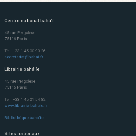
Centre national bahá’í
45 rue Pergolèse
75116 Paris
Tél : +33 1 45 00 90 26
secretariat@bahai.fr
Librairie bahá’íe
45 rue Pergolèse
75116 Paris
Tél : +33 1 45 01 54 82
www.librairie-bahaie.fr
Bibliothèque bahá’íe
Sites nationaux