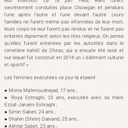
leur intention. Le 18 juin 1983, elles furent
secrètement conduites place Chowgan et pendues
l’une après l’autre et l’une devant l’autre. Leurs
familles ne furent même pas informées de leur mort,
leurs corps ne leur furent pas rendus et ne furent pas
enterrés dignement selon les rites religieux. On pense
qu’elles furent enterrées par les autorités dans le
cimetière bahá’í de Chiraz, qui a ensuite été rasé et
sur lequel fut construit en 2014 un « bâtiment culturel
et sportif ».
Les femmes exécutées ce jour-là étaient :
● Mona Mahmoudnejad, 17 ans ;
● Roya Eshraghi, 23 ans, exécutée avec sa mère
Ezzat-Janami Eshraghi ;
● Simin Saberi, 24 ans ;
● Shahin (Shirin) Dalvand, 25 ans ;
● Akhtar Sabet, 25 ans ;