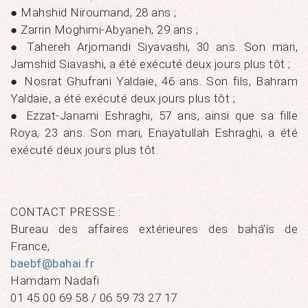
● Mahshid Niroumand, 28 ans ;
● Zarrin Moghimi-Abyaneh, 29 ans ;
● Tahereh Arjomandi Siyavashi, 30 ans. Son mari,
Jamshid Siavashi, a été exécuté deux jours plus tôt ;
● Nosrat Ghufrani Yaldaie, 46 ans. Son fils, Bahram
Yaldaie, a été exécuté deux jours plus tôt ;
● Ezzat-Janami Eshraghi, 57 ans, ainsi que sa fille
Roya, 23 ans. Son mari, Enayatullah Eshraghi, a été
exécuté deux jours plus tôt.
CONTACT PRESSE :
Bureau des affaires extérieures des bahá’ís de
France,
baebf@bahai.fr
Hamdam Nadafi
01 45 00 69 58 / 06 59 73 27 17