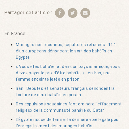
Partager cet article :
En France
Mariages non reconnus, sépultures refusées : 114
élus européens dénoncent le sort des bahá’ís en
Égypte
« Vous êtes bahá’íe, et dans un pays islamique, vous
devez payer le prix d’être bahá’íe. » : en Iran, une
femme enceinte jetée en prison
Iran : Députés et sénateurs français dénoncent la
torture de deux bahá’ís en prison
Des expulsions soudaines font craindre l’effacement
religieux de la communauté bahá’íe du Qatar
L’Égypte risque de fermer la dernière voie légale pour
l’enregistrement des mariages bahá’ís