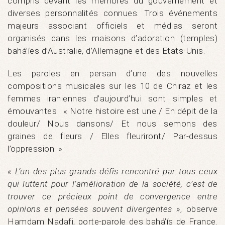
compris devant les membres du gouvernement et
diverses personnalités connues. Trois événements
majeurs associant officiels et médias seront
organisés dans les maisons d’adoration (temples)
bahá’íes d’Australie, d’Allemagne et des Etats-Unis.
Les paroles en persan d’une des nouvelles
compositions musicales sur les 10 de Chiraz et les
femmes iraniennes d’aujourd’hui sont simples et
émouvantes : « Notre histoire est une / En dépit de la
douleur/ Nous dansons/ Et nous semons des
graines de fleurs / Elles fleuriront/ Par-dessus
l’oppression. »
« L’un des plus grands défis rencontré par tous ceux
qui luttent pour l’amélioration de la société, c’est de
trouver ce précieux point de convergence entre
opinions et pensées souvent divergentes »
, observe
Hamdam Nadafi, porte-parole des bahá’ís de France.