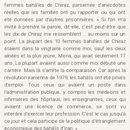
femmes bahá’íes de Chiraz, parsemée d’anecdotes
réelles que les familles ont pu rapporter ou qui ont
été données par d’autres prisonnières. « Si l’on m’a
invité à prendre la parole, dit-elle, c’est peut-être que
les dix de Chiraz me ressemblent … au moins sur un
point. La plupart des 10 femmes bahá’íes de Chiraz
étaient dans la vingtaine comme moi, sauf les deux
aînées et la plus jeune, Mona, qui avait seulement 17
ans. La plupart avaient aussi comme moi débuté une
carrière. Mais là s’arrête la comparaison. Car après la
révolution iranienne de 1979, les bahá’ís ont été privés
d’emploi. Tous ceux qui avaient un poste dans
l’administration publique, y compris les médecins et
infirmières des hôpitaux, les enseignantes, ceux qui
avaient une licence de commerce, se sont vu
interdire d’exercer leur profession. C’est le cas jusqu’à
ce jour et cela participe de la politique d’étranglement
économique des bahá’ís d’Iran. »