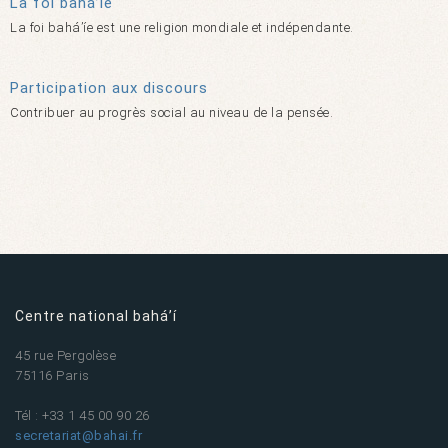
La foi bahá’íe
La foi bahá’íe est une religion mondiale et indépendante.
Participation aux discours
Contribuer au progrès social au niveau de la pensée.
Centre national bahá’í
45 rue Pergolèse
75116 Paris
Tél : +33 1 45 00 90 26
secretariat@bahai.fr