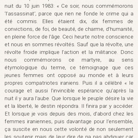
nuit du 10 juin 1983: « Ce soir, nous commémorons
‘l’assassinat’, parce que rien ne fonde le crime qui a
été commis. Elles étaient dix, dix femmes de
convictions, de foi, de beauté, de charme, d’humanité,
en pleine force de l’âge. Ceci heurte notre conscience
et nous en sommes révoltés. Sauf que la révolte, une
révolte froide implique l’action et la militance. Donc
nous commémorons ce martyre, au sens
étymologique du terme, ce témoignage que ces
jeunes femmes ont opposé au monde et à leurs
propres compatriotes iraniens. Puis il a célébré « le
courage et aussi l’invincible espérance qu’après la
nuit il y aura l’aube. Que lorsque le peuple désire la vie
et la liberté, le destin répondra. Il finira par y accéder.
Et lorsque je vois depuis des mois, d’abord chez les
femmes iraniennes, puis davantage pour l’ensemble,
ça suscite en nous cette volonté de non seulement
les soutenir mais de leur dire de na pas abdiquer car