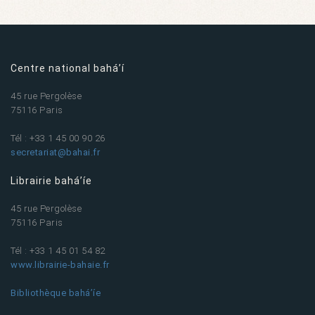
Centre national bahá’í
45 rue Pergolèse
75116 Paris
Tél : +33 1 45 00 90 26
secretariat@bahai.fr
Librairie bahá’íe
45 rue Pergolèse
75116 Paris
Tél : +33 1 45 01 54 82
www.librairie-bahaie.fr
Bibliothèque bahá’íe