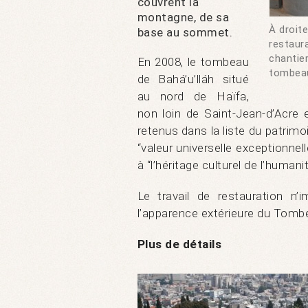
couvrent la
montagne, de sa
À droite
base au sommet.
restaur
chantie
En 2008, le tombeau
tombeau
de Bahá’u’lláh situé
au nord de Haïfa,
non loin de Saint-Jean-d’Acre
retenus dans la liste du patri
“valeur universelle exceptionne
à “l’héritage culturel de l’humanit
Le travail de restauration n’
l’apparence extérieure du Tomb
Plus de détails