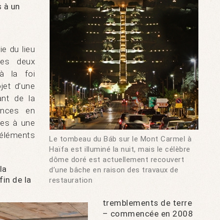
 à un
e du lieu
es deux
à la foi
jet d’une
ant de la
ences en
ées à une
éléments
Le tombeau du Báb sur le Mont Carmel à
Haïfa est illuminé la nuit, mais le célèbre
dôme doré est actuellement recouvert
la
d’une bâche en raison des travaux de
fin de la
restauration
tremblements de terre
– commencée en 2008