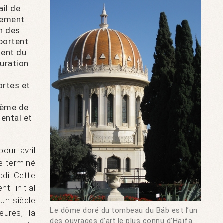
ail de
cement
on des
portent
ment du
uration
ortes et
stème de
ental et
our avril
re terminé
di. Cette
t initial
 un siècle
Le dôme doré du tombeau du Báb est l’un
eures, la
des ouvrages d’art le plus connu d’Haïfa.