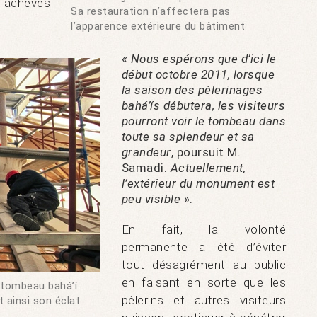
é achevés
Sa restauration n’affectera pas
l’apparence extérieure du bâtiment
«
Nous espérons que d’ici le
début octobre 2011, lorsque
la saison des pèlerinages
bahá’ís débutera, les visiteurs
pourront voir le tombeau dans
toute sa splendeur et sa
grandeur
, poursuit M.
Samadi.
Actuellement,
l’extérieur du monument est
peu visible
».
En fait, la volonté
permanente a été d’éviter
tout désagrément au public
en faisant en sorte que les
 tombeau bahá’í
pèlerins et autres visiteurs
 ainsi son éclat