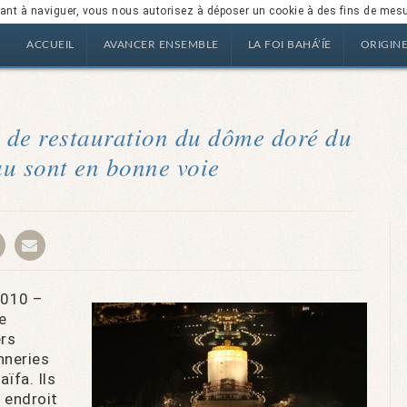
nuant à naviguer, vous nous autorisez à déposer un cookie à des fins de mes
ACCUEIL
AVANCER ENSEMBLE
LA FOI BAHÁ’ÍE
ORIGIN
x de restauration du dôme doré du
u sont en bonne voie
 2010 –
e
ers
nneries
ïfa. Ils
 endroit