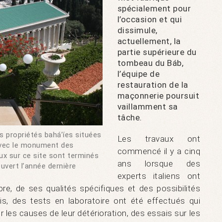
spécialement pour
l’occasion et qui
dissimule,
actuellement, la
partie supérieure du
tombeau du Báb,
l’équipe de
restauration de la
maçonnerie poursuit
vaillamment sa
tâche.
s propriétés bahá’íes situées
Les travaux ont
vec le monument des
commencé il y a cinq
aux sur ce site sont terminés
ans lorsque des
ouvert l’année dernière
experts italiens ont
re, de ses qualités spécifiques et des possibilités
is, des tests en laboratoire ont été effectués qui
 les causes de leur détérioration, des essais sur les