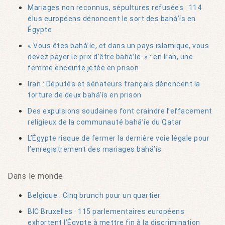
Mariages non reconnus, sépultures refusées : 114
élus européens dénoncent le sort des bahá’ís en
Égypte
« Vous êtes bahá’íe, et dans un pays islamique, vous
devez payer le prix d’être bahá’íe. » : en Iran, une
femme enceinte jetée en prison
Iran : Députés et sénateurs français dénoncent la
torture de deux bahá’ís en prison
Des expulsions soudaines font craindre l’effacement
religieux de la communauté bahá’íe du Qatar
L’Égypte risque de fermer la dernière voie légale pour
l’enregistrement des mariages bahá’ís
Dans le monde
Belgique : Cinq brunch pour un quartier
BIC Bruxelles : 115 parlementaires européens
exhortent l’Égypte à mettre fin à la discrimination