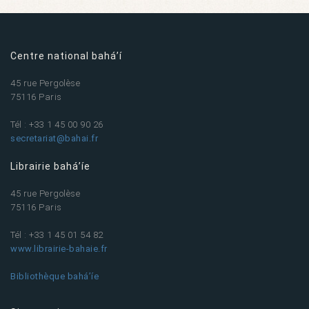
Centre national bahá’í
45 rue Pergolèse
75116 Paris
Tél : +33 1 45 00 90 26
secretariat@bahai.fr
Librairie bahá’íe
45 rue Pergolèse
75116 Paris
Tél : +33 1 45 01 54 82
www.librairie-bahaie.fr
Bibliothèque bahá’íe