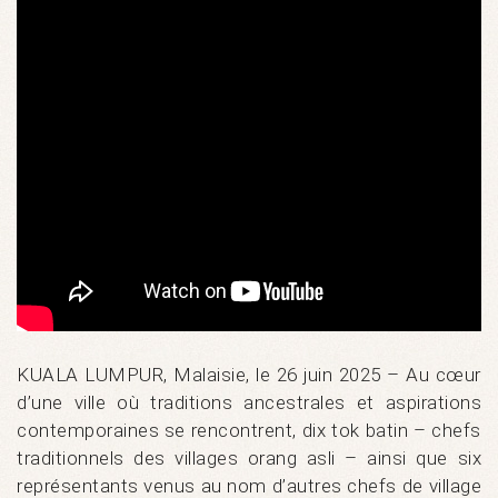
KUALA LUMPUR, Malaisie, le 26 juin 2025 – Au cœur
d’une ville où traditions ancestrales et aspirations
contemporaines se rencontrent, dix tok batin – chefs
traditionnels des villages orang asli – ainsi que six
représentants venus au nom d’autres chefs de village