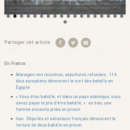
Les délégués du monde entier faisant la queue au Centre international des congrès de
Haïfa
Partager cet article :
En France
Mariages non reconnus, sépultures refusées : 114
élus européens dénoncent le sort des bahá’ís en
Égypte
« Vous êtes bahá’íe, et dans un pays islamique, vous
devez payer le prix d’être bahá’íe. » : en Iran, une
femme enceinte jetée en prison
Iran : Députés et sénateurs français dénoncent la
torture de deux bahá’ís en prison