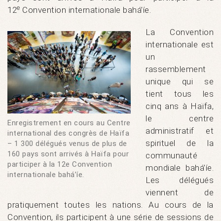
e
12
Convention internationale bahá’íe.
La Convention
internationale est
un
rassemblement
unique qui se
tient tous les
cinq ans à Haïfa,
le centre
Enregistrement en cours au Centre
administratif et
international des congrès de Haïfa
spirituel de la
– 1 300 délégués venus de plus de
160 pays sont arrivés à Haïfa pour
communauté
participer à la 12e Convention
mondiale bahá’íe.
internationale bahá’íe.
Les délégués
viennent de
pratiquement toutes les nations. Au cours de la
Convention, ils participent à une série de sessions de