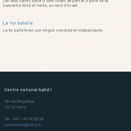
Les lieux saints bahá’ís sont situés de part et d’autre de la
baie entre Akká et Haïfa, au nord d’Israël.
La foi bahá’íe
La foi bahá’íe est une religion mondiale et indépendante.
Centre national bahá’í
45 rue Pergolèse
75116 Paris
Tél : +33 1 45 00 90 26
secretariat@bahai.fr