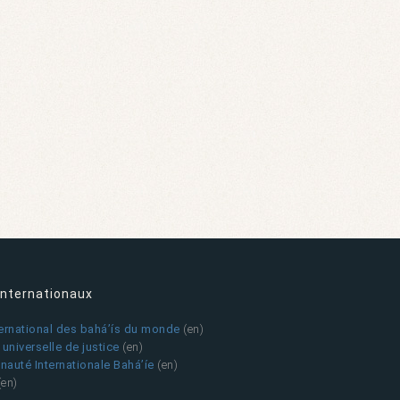
internationaux
ternational des bahá’ís du monde
(en)
universelle de justice
(en)
auté Internationale Bahá’íe
(en)
(en)