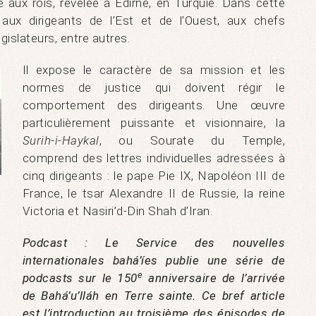
e aux rois, révélée à Edirne, en Turquie. Dans cette
e aux dirigeants de l’Est et de l’Ouest, aux chefs
égislateurs, entre autres.
Il expose le caractère de sa mission et les
normes de justice qui doivent régir le
comportement des dirigeants. Une œuvre
particulièrement puissante et visionnaire, la
Surih-i-Haykal
, ou Sourate du Temple,
comprend des lettres individuelles adressées à
cinq dirigeants : le pape Pie IX, Napoléon III de
France, le tsar Alexandre II de Russie, la reine
Victoria et Nasiri’d-Din Shah d’Iran.
Podcast : Le Service des nouvelles
internationales bahá’íes publie une série de
e
e
podcasts sur le 150
anniversaire de l’arrivée
de Bahá’u’lláh en Terre sainte. Ce bref article
est l’introduction au troisième des épisodes de