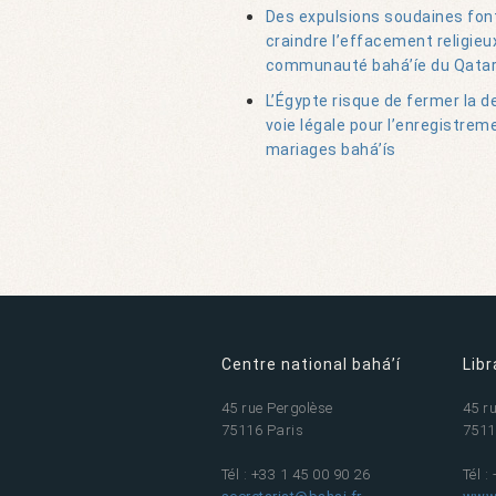
Des expulsions soudaines fon
craindre l’effacement religieux
communauté bahá’íe du Qata
L’Égypte risque de fermer la d
voie légale pour l’enregistrem
mariages bahá’ís
Centre national bahá’í
Libr
45 rue Pergolèse
45 r
75116 Paris
7511
Tél : +33 1 45 00 90 26
Tél :