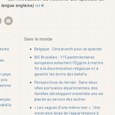
n langue anglaise)
ici
.
Dans le monde
tures
Belgique : Cinq brunch pour un quartier
BIC Bruxelles : 115 parlementaires
 en
européens exhortent l’Égypte à mettre
fin à la discrimination religieuse et à
un pays
garantir les droits des bahá’ís
 prix
Perspectives du terrain : Dans deux
e femme
villes portuaires équatoriennes, des
familles développent ensemble une vie
ançais
placée au service des autres
bahá’ís
« Les vagues d’une même mer » : Une
vision plus large de l’appartenance à