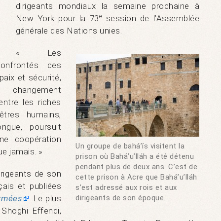
dirigeants mondiaux la semaine prochaine à
e
New York pour la 73
session de l’Assemblée
générale des Nations unies.
« Les
onfrontés ces
paix et sécurité,
 changement
entre les riches
êtres humains,
ongue, poursuit
ne coopération
Un groupe de bahá’ís visitent la
ue jamais. »
prison où Bahá’u’lláh a été détenu
pendant plus de deux ans. C’est de
irigeants de son
cette prison à Acre que Bahá’u’lláh
ais et publiées
s’est adressé aux rois et aux
armées
. Le plus
dirigeants de son époque.
 Shoghi Effendi,