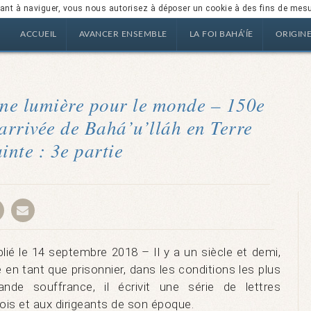
nuant à naviguer, vous nous autorisez à déposer un cookie à des fins de mes
ACCUEIL
AVANCER ENSEMBLE
LA FOI BAHÁ’ÍE
ORIGIN
 une lumière pour le monde – 150e
’arrivée de Bahá’u’lláh en Terre
ainte : 3e partie
 le 14 septembre 2018 – Il y a un siècle et demi,
e en tant que prisonnier, dans les conditions les plus
nde souffrance, il écrivit une série de lettres
ois et aux dirigeants de son époque.