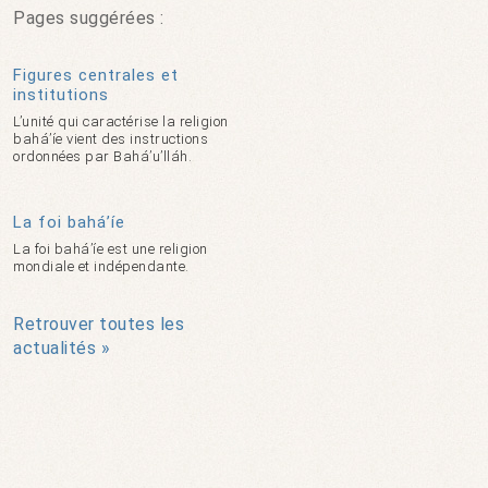
Pages suggérées :
Figures centrales et
institutions
L’unité qui caractérise la religion
bahá’íe vient des instructions
ordonnées par Bahá’u’lláh.
La foi bahá’íe
La foi bahá’íe est une religion
mondiale et indépendante.
Retrouver toutes les
actualités »