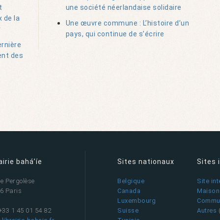
t
une société néerlandaise solidaire
 de la
Une œuvre commune : L’histoire d’un
r
pays, qui continue de s’écrire
ernière
ent des
airie bahá’íe
Sites nationaux
Sites 
ue Pergolèse
Belgique
Site in
6 Paris
Canada
Maison 
Luxembourg
Commun
 +33 1 45 01 54 82
Suisse
Autres