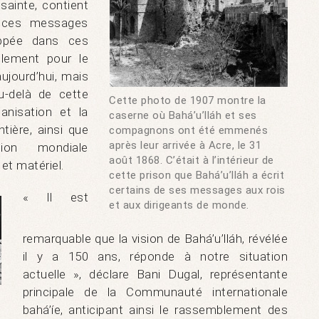
 sainte, contient
t ces messages
oppée dans ces
ulement pour le
aujourd’hui, mais
u-delà de cette
Cette photo de 1907 montre la
anisation et la
caserne où Bahá’u’lláh et ses
tière, ainsi que
compagnons ont été emmenés
après leur arrivée à Acre, le 31
tion mondiale
août 1868. C’était à l’intérieur de
 et matériel.
cette prison que Bahá’u’lláh a écrit
certains de ses messages aux rois
« Il est
et aux dirigeants de monde.
remarquable que la vision de Bahá’u’lláh, révélée
il y a 150 ans, réponde à notre situation
actuelle », déclare Bani Dugal, représentante
principale de la Communauté internationale
bahá’íe, anticipant ainsi le rassemblement des