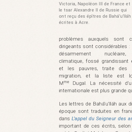
Victoria, Napoléon III de France et
le tsar Alexandre II de Russie qui
ont reçu des épîtres de Bahá’u’lláh
écrites à Acre.
problèmes auxquels sont c
dirigeants sont considérables : 
désarmement nucléaire,
climatique, fossé grandissant 
et les pauvres, traite des 
migration, et la liste est l
me
M
Dugal. La nécessité d’u
internationale est plus grande q
Les lettres de Bahá’u’lláh aux d
époque sont traduites en franç
dans
L’appel du Seigneur des 
important de ces écrits, selon