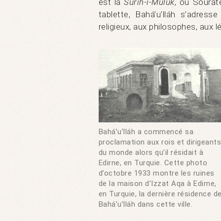
est la
Surih-i-Muluk
, ou Sourat
tablette, Bahá’u’lláh s’adress
religieux, aux philosophes, aux l
Bahá’u’lláh a commencé sa
proclamation aux rois et dirigeants
du monde alors qu’il résidait à
Edirne, en Turquie. Cette photo
d’octobre 1933 montre les ruines
de la maison d’Izzat Aqa à Edirne,
en Turquie, la dernière résidence d
Bahá’u’lláh dans cette ville.