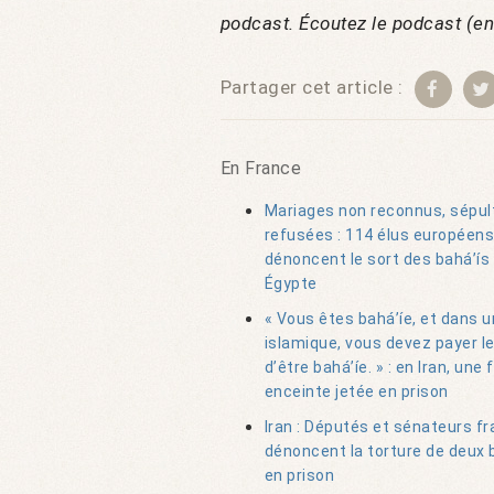
podcast. Écoutez le podcast (e
Partager cet article :
En France
Mariages non reconnus, sépul
refusées : 114 élus européens
dénoncent le sort des bahá’ís
Égypte
« Vous êtes bahá’íe, et dans 
islamique, vous devez payer le
d’être bahá’íe. » : en Iran, un
enceinte jetée en prison
Iran : Députés et sénateurs fr
dénoncent la torture de deux 
en prison