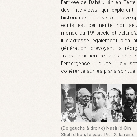
l’arrivée de Bahá’u’lláh en Terre
des interviews qui exploren
historiques. La vision dével
écrits est pertinente, non se
e
monde du 19
siècle et celui d’
il s’adresse également bien a
génération, prévoyant la réorg
transformation de la planète en
l’émergence d’une civilisa
cohérente sur les plans spirituel
(De gauche à droite) Nasiri’d-Din
Shah d’Iran, le pape Pie IX, la reine