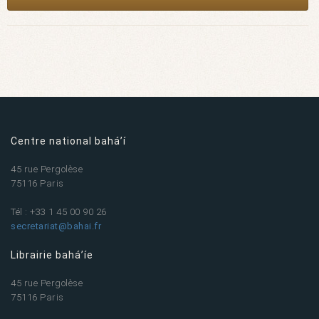
Centre national bahá’í
45 rue Pergolèse
75116 Paris
Tél : +33 1 45 00 90 26
secretariat@bahai.fr
Librairie bahá’íe
45 rue Pergolèse
75116 Paris