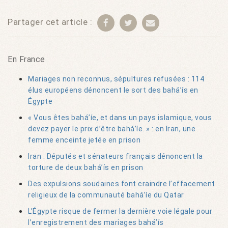
Partager cet article :
En France
Mariages non reconnus, sépultures refusées : 114
élus européens dénoncent le sort des bahá’ís en
Égypte
« Vous êtes bahá’íe, et dans un pays islamique, vous
devez payer le prix d’être bahá’íe. » : en Iran, une
femme enceinte jetée en prison
Iran : Députés et sénateurs français dénoncent la
torture de deux bahá’ís en prison
Des expulsions soudaines font craindre l’effacement
religieux de la communauté bahá’íe du Qatar
L’Égypte risque de fermer la dernière voie légale pour
l’enregistrement des mariages bahá’ís