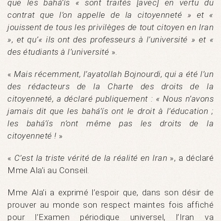
que les bahá’ís « sont traités [avec] en vertu du
contrat que l’on appelle de la citoyenneté » et «
jouissent de tous les privilèges de tout citoyen en Iran
», et qu’« ils ont des professeurs à l’université » et «
des étudiants à l’université
».
«
Mais récemment, l’ayatollah Bojnourdi, qui a été l’un
des rédacteurs de la Charte des droits de la
citoyenneté, a déclaré publiquement : « Nous n’avons
jamais dit que les bahá’ís ont le droit à l’éducation ;
les bahá’ís n’ont même pas les droits de la
citoyenneté !
»
«
C’est la triste vérité de la réalité en Iran
», a déclaré
Mme Ala’i au Conseil.
Mme Ala’i a exprimé l’espoir que, dans son désir de
prouver au monde son respect maintes fois affiché
pour l’Examen périodique universel, l’Iran va