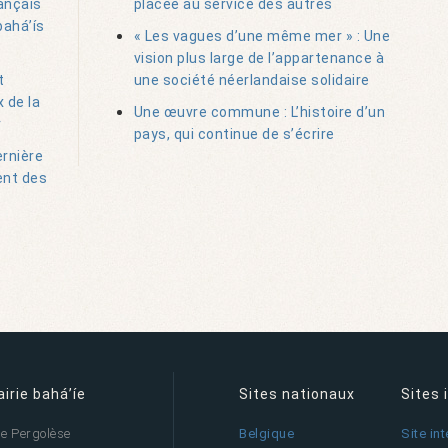
ançais
placée au service des autres
bahá’ís
« Les vagues d’une même mer » : Une
vision plus large de l’appartenance à
t
une société néerlandaise solidaire
 de la
Une œuvre commune : L’histoire d’un
r
pays, qui continue de s’écrire
ernière
ent des
airie bahá’íe
Sites nationaux
Sites 
ue Pergolèse
Belgique
Site in