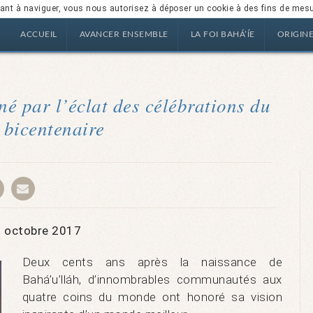
nuant à naviguer, vous nous autorisez à déposer un cookie à des fins de mes
ACCUEIL
AVANCER ENSEMBLE
LA FOI BAHÁ’ÍE
ORIGIN
né par l’éclat des célébrations du
bicentenaire
2 octobre 2017
Deux cents ans après la naissance de
Bahá’u’lláh, d’innombrables communautés aux
quatre coins du monde ont honoré sa vision