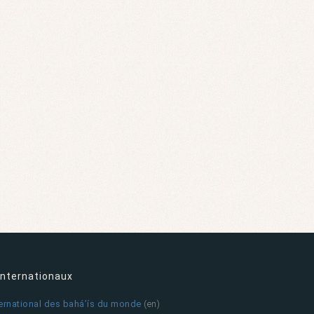
internationaux
ternational des bahá’ís du monde
(en)