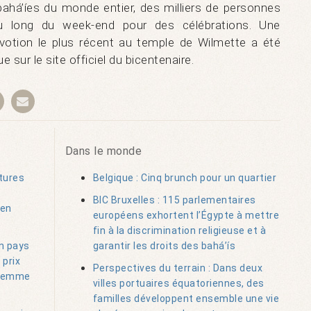
ahá’íes du monde entier, des milliers de personnes
 long du week-end pour des célébrations. Une
otion le plus récent au temple de Wilmette a été
e sur le site officiel du bicentenaire.
Dans le monde
tures
Belgique : Cinq brunch pour un quartier
BIC Bruxelles : 115 parlementaires
 en
européens exhortent l’Égypte à mettre
fin à la discrimination religieuse et à
un pays
garantir les droits des bahá’ís
 prix
Perspectives du terrain : Dans deux
e femme
villes portuaires équatoriennes, des
familles développent ensemble une vie