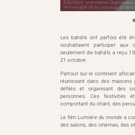
À Bangkok, la princesse Soamsawali a
anniversaire de la naissance de Bahá’
Les bahá’ís ont parfois été é
souhaitaient participer aux
seulement dix bahá’ís a reçu 150 
21 octobre.
Partout sur le continent africa
réunissant dans des maisons p
défilés et organisant des c
personnes. Ces festivités é
comportant du chant, des percu
Le film
Lumière du monde
a con
des salons, des cinémas, des s