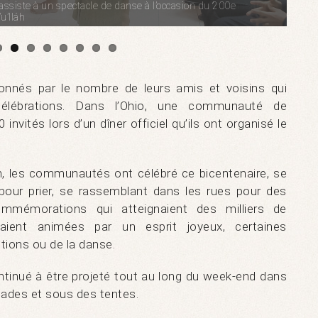
ssiste à un spectacle de danse à l’occasion du 200e
u’lláh
tonnés par le nombre de leurs amis et voisins qui
 célébrations. Dans l’Ohio, une communauté de
invités lors d’un dîner officiel qu’ils ont organisé le
in, les communautés ont célébré ce bicentenaire, se
our prier, se rassemblant dans les rues pour des
ommémorations qui atteignaient des milliers de
taient animées par un esprit joyeux, certaines
tions ou de la danse.
tinué à être projeté tout au long du week-end dans
tades et sous des tentes.