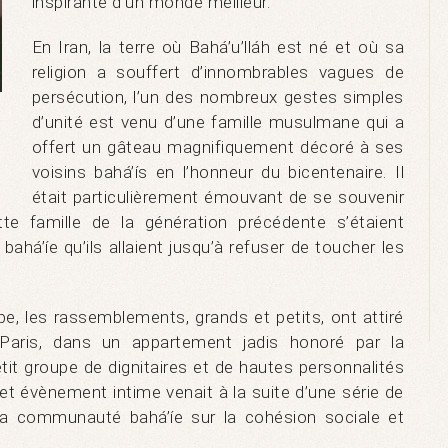
inspirante d’un monde meilleur.
En Iran, la terre où Bahá’u’lláh est né et où sa
religion a souffert d’innombrables vagues de
persécution, l’un des nombreux gestes simples
d’unité est venu d’une famille musulmane qui a
offert un gâteau magnifiquement décoré à ses
voisins bahá’ís en l’honneur du bicentenaire. Il
a
était particulièrement émouvant de se souvenir
e famille de la génération précédente s’étaient
 bahá’íe qu’ils allaient jusqu’à refuser de toucher les
e, les rassemblements, grands et petits, ont attiré
Paris, dans un appartement jadis honoré par la
tit groupe de dignitaires et de hautes personnalités
 Cet évènement intime venait à la suite d’une série de
la communauté bahá’íe sur la cohésion sociale et