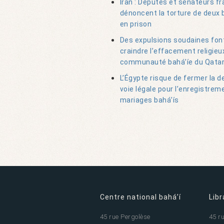
Iran : Députés et sénateurs fr
dénoncent la torture de deux 
en prison
Des expulsions soudaines fon
craindre l’effacement religieux
communauté bahá’íe du Qata
L’Égypte risque de fermer la d
voie légale pour l’enregistrem
mariages bahá’ís
Centre national bahá’í
Libr
45 rue Pergolèse
45 r