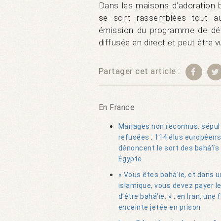
Dans les maisons d’adoration b
se sont rassemblées tout au
émission du programme de dév
diffusée en direct et peut être vu
Partager cet article :
En France
Mariages non reconnus, sépul
refusées : 114 élus européens
dénoncent le sort des bahá’ís
Égypte
« Vous êtes bahá’íe, et dans 
islamique, vous devez payer le
d’être bahá’íe. » : en Iran, un
enceinte jetée en prison