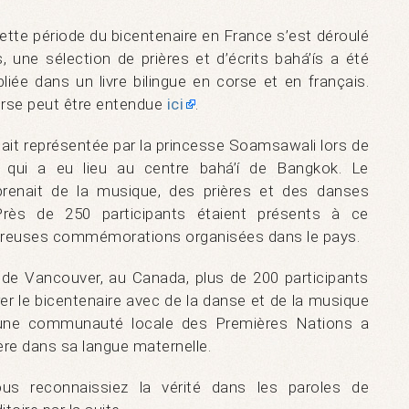
cette période du bicentenaire en France s’est déroulé
, une sélection de prières et d’écrits bahá’ís a été
liée dans un livre bilingue en corse et en français.
orse peut être entendue
ici
.
était représentée par la princesse Soamsawali lors de
re qui a eu lieu au centre bahá’í de Bangkok. Le
enait de la musique, des prières et des danses
. Près de 250 participants étaient présents à ce
reuses commémorations organisées dans le pays.
de Vancouver, au Canada, plus de 200 participants
 le bicentenaire avec de la danse et de la musique
e d’une communauté locale des Premières Nations a
ière dans sa langue maternelle.
us reconnaissiez la vérité dans les paroles de