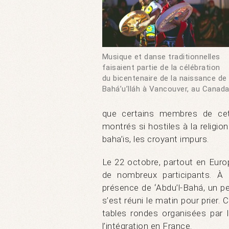
Musique et danse traditionnelles
faisaient partie de la célébration
du bicentenaire de la naissance de
Bahá’u’lláh à Vancouver, au Canad
que certains membres de cett
montrés si hostiles à la religion
baha’is, les croyant impurs.
Le 22 octobre, partout en Europ
de nombreux participants. À 
présence de ʻAbdu’l-Bahá, un pe
s’est réuni le matin pour prier.
tables rondes organisées par 
l’intégration en France.