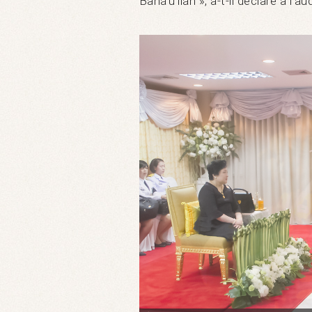
Bahá’u’lláh », a-t-il déclaré à l’au