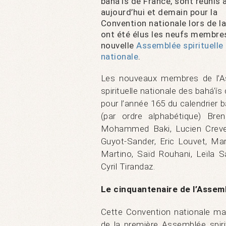
bahá‘ís de France, sont réunis 
aujourd’hui et demain pour la
Convention nationale lors de la
ont été élus les neufs membres
nouvelle
Assemblée spirituelle
nationale
.
Les nouveaux membres de l’
spirituelle nationale des bahá‘ís
pour l’année 165 du calendrier b
(par ordre alphabétique) Bren
Mohammed Baki, Lucien Creve
Guyot-Sander, Eric Louvet, Mar
Martino, Saïd Rouhani, Leïla S
Cyril Tirandaz.
Le cinquantenaire de l’Assemb
Cette Convention nationale mar
de la première Assemblée spiri