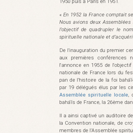
1950 puis à Paris en 1951.
«
En 1952 la France comptait se
Nous avions deux Assemblées sp
l’objectif de quadrupler le no
spirituelle nationale et d’acquér
De l’inauguration du premier cen
aux premières conférences na
l’annonce en 1955 de l’objecti
nationale de France lors du fes
pan de l’histoire de la foi bahá‘
par 19 délégués élus par les c
Assemblée spirituelle locale
, 
bahá‘ís de France, la 26ème da
Il a ainsi captivé un auditoir
la Convention nationale, de cr
membres de l’Assemblée spirituel