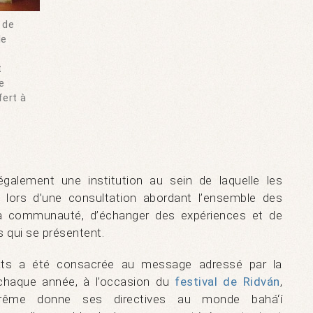
 de
de
t
e
fert à
galement une institution au sein de laquelle les
, lors d’une consultation abordant l’ensemble des
la communauté, d’échanger des expériences et de
s qui se présentent.
ats a été consacrée au message adressé par la
 chaque année, à l’occasion du
festival de Ridván
,
suprême donne ses directives au monde bahá‘í