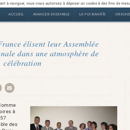
nuant à naviguer, vous nous autorisez à déposer un cookie à des fins de mes
ACCUEIL
AVANCER ENSEMBLE
LA FOI BAHÁ’ÍE
ORIGIN
France élisent leur Assemblée
ionale dans une atmosphère de
célébration
– Comme
oires à
 57
mble des