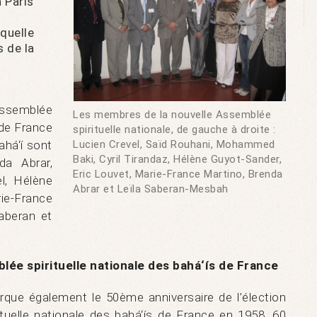
à Paris
quelle
 de la
Assemblée
Les membres de la nouvelle Assemblée
 de France
spirituelle nationale, de gauche à droite :
ahá‘í sont
Lucien Crevel, Saïd Rouhani, Mohammed
Baki, Cyril Tirandaz, Hélène Guyot-Sander,
da Abrar,
Eric Louvet, Marie-France Martino, Brenda
l, Hélène
Abrar et Leïla Saberan-Mesbah
ie-France
aberan et
lée spirituelle nationale des bahá‘ís de France
que également le 50ème anniversaire de l’élection
tuelle nationale des bahá‘ís de France en 1958, 60