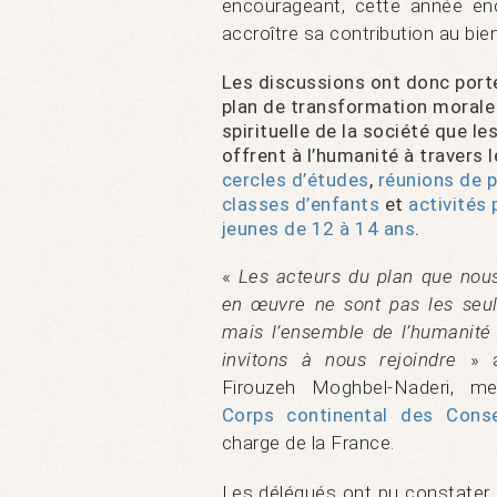
encourageant, cette année en
accroître sa contribution au bie
Les discussions ont donc porté
plan de transformation morale
spirituelle de la société que le
offrent à l’humanité à travers l
cercles d’études
,
réunions de p
classes d’enfants
et
activités 
jeunes de 12 à 14 ans
.
«
Les acteurs du plan que nou
en œuvre ne sont pas les seuls
mais l’ensemble de l’humanité
invitons à nous rejoindre
» a
Firouzeh Moghbel-Naderi, m
Corps continental des Consei
charge de la France.
Les délégués ont pu constater,