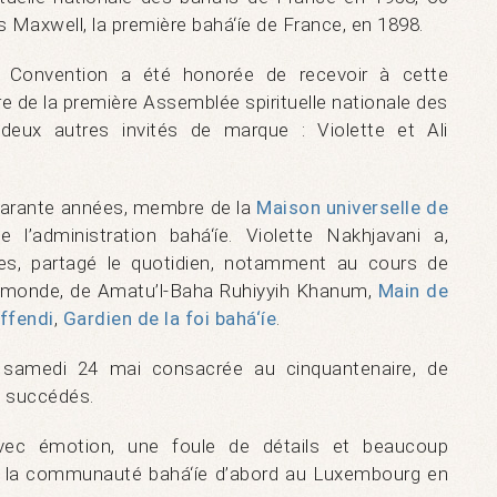
s Maxwell, la première bahá‘íe de France, en 1898.
a Convention a été honorée de recevoir à cette
 de la première Assemblée spirituelle nationale des
 deux autres invités de marque : Violette et Ali
quarante années, membre de la
Maison universelle de
e l’administration bahá‘íe. Violette Nakhjavani a,
s, partagé le quotidien, notamment au cours de
 monde, de Amatu’l-Baha Ruhiyyih Khanum,
Main de
ffendi
,
Gardien de la foi bahá‘íe
.
 samedi 24 mai consacrée au cinquantenaire, de
 succédés.
vec émotion, une foule de détails et beaucoup
c la communauté bahá‘íe d’abord au Luxembourg en