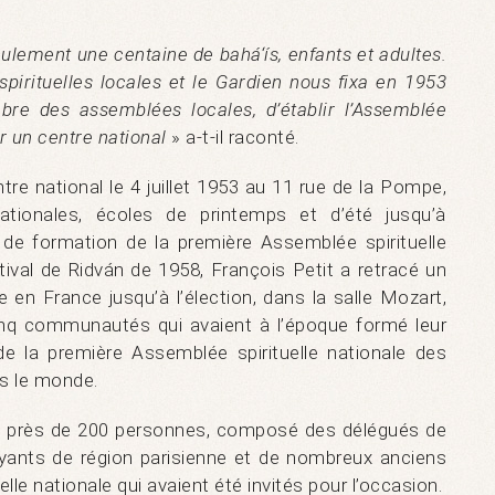
ulement une centaine de bahá‘ís, enfants et adultes.
irituelles locales et le Gardien nous fixa en 1953
mbre des assemblées locales, d’établir l’Assemblée
ir un centre national
» a-t-il raconté.
tre national le 4 juillet 1953 au 11 rue de la Pompe,
tionales, écoles de printemps et d’été jusqu’à
f de formation de la première Assemblée spirituelle
tival de Ridván de 1958, François Petit a retracé un
íe en France jusqu’à l’élection, dans la salle Mozart,
inq communautés qui avaient à l’époque formé leur
de la première Assemblée spirituelle nationale des
ns le monde.
e de près de 200 personnes, composé des délégués de
oyants de région parisienne et de nombreux anciens
le nationale qui avaient été invités pour l’occasion.