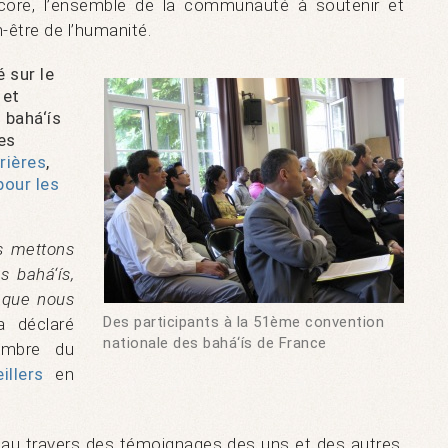
core, l’ensemble de la communauté à soutenir et
n-être de l’humanité.
 sur le
 et
s bahá‘ís
es
rières
,
pour les
s mettons
 bahá‘ís,
 que nous
Des participants à la 51ème convention
 déclaré
nationale des bahá‘ís de France
embre du
llers
en
 au travers des témoignages des uns et des autres,