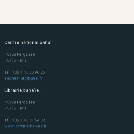
Centre national bahá’í
45 rue Pergolèse
75116 Paris
Tél : +33 1 45 00 90 26
secretariat@bahai.fr
Librairie bahá’íe
45 rue Pergolèse
75116 Paris
Tél : +33 1 45 01 54 82
www.librairie-bahaie.fr