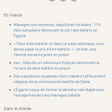
En France
Mariages non reconnus, sépultures refusées : 114
élus européens dénoncent le sort des bahá’ís en
Égypte
« Vous êtes bahá’íe, et dans un pays islamique, vous
devez payer le prix d’être bahá’íe. » : en Iran, une
femme enceinte jetée en prison
Iran : Députés et sénateurs français dénoncent la
torture de deux bahá’ís en prison
Des expulsions soudaines font craindre l’effacement
religieux de la communauté bahá’íe du Qatar
L’Égypte risque de fermer la dernière voie légale pour
l’enregistrement des mariages bahá’ís
Dans le monde