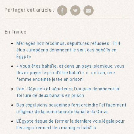
Partager cet article :
En France
Mariages non reconnus, sépultures refusées : 114
élus européens dénoncent le sort des bahá’ís en
Égypte
« Vous êtes bahá’íe, et dans un pays islamique, vous
devez payer le prix d’être bahá’íe. » : en Iran, une
femme enceinte jetée en prison
Iran : Députés et sénateurs français dénoncent la
torture de deux bahá’ís en prison
Des expulsions soudaines font craindre l’effacement
religieux de la communauté bahá’íe du Qatar
L’Égypte risque de fermer la dernière voie légale pour
l’enregistrement des mariages bahá’ís