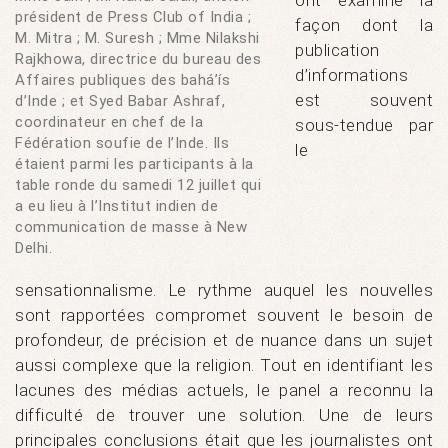
ont examiné la
président de Press Club of India ;
façon dont la
M. Mitra ; M. Suresh ; Mme Nilakshi
publication
Rajkhowa, directrice du bureau des
d’informations
Affaires publiques des bahá’ís
est souvent
d’Inde ; et Syed Babar Ashraf,
coordinateur en chef de la
sous-tendue par
Fédération soufie de l’Inde. Ils
le
étaient parmi les participants à la
table ronde du samedi 12 juillet qui
a eu lieu à l’Institut indien de
communication de masse à New
Delhi.
sensationnalisme. Le rythme auquel les nouvelles
sont rapportées compromet souvent le besoin de
profondeur, de précision et de nuance dans un sujet
aussi complexe que la religion. Tout en identifiant les
lacunes des médias actuels, le panel a reconnu la
difficulté de trouver une solution. Une de leurs
principales conclusions était que les journalistes ont