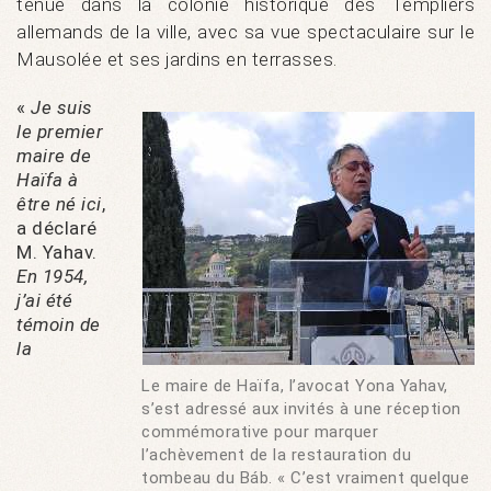
tenue dans la colonie historique des Templiers
allemands de la ville, avec sa vue spectaculaire sur le
Mausolée et ses jardins en terrasses.
«
Je suis
le premier
maire de
Haïfa à
être né ici
,
a déclaré
M. Yahav.
En 1954,
j’ai été
témoin de
la
Le maire de Haïfa, l’avocat Yona Yahav,
s’est adressé aux invités à une réception
commémorative pour marquer
l’achèvement de la restauration du
tombeau du Báb. « C’est vraiment quelque