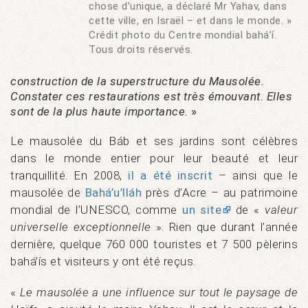
chose d’unique, a déclaré Mr Yahav, dans
cette ville, en Israël – et dans le monde. »
Crédit photo du Centre mondial bahá’í.
Tous droits réservés.
construction de la superstructure du Mausolée.
Constater ces restaurations est très émouvant. Elles
sont de la plus haute importance
. »
Le mausolée du Báb et ses jardins sont célèbres
dans le monde entier pour leur beauté et leur
tranquillité. En 2008,
il a été inscrit
– ainsi que le
mausolée de
Bahá’u’lláh
près d’Acre – au patrimoine
mondial de l’UNESCO, comme
un site
de «
valeur
universelle exceptionnelle
». Rien que durant l’année
dernière, quelque 760 000 touristes et 7 500 pèlerins
bahá’ís et visiteurs y ont été reçus.
«
Le mausolée a une influence sur tout le paysage de