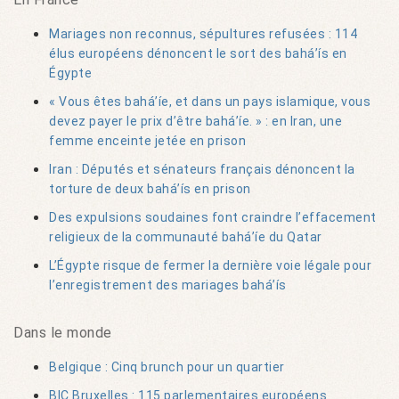
Mariages non reconnus, sépultures refusées : 114
élus européens dénoncent le sort des bahá’ís en
Égypte
« Vous êtes bahá’íe, et dans un pays islamique, vous
devez payer le prix d’être bahá’íe. » : en Iran, une
femme enceinte jetée en prison
Iran : Députés et sénateurs français dénoncent la
torture de deux bahá’ís en prison
Des expulsions soudaines font craindre l’effacement
religieux de la communauté bahá’íe du Qatar
L’Égypte risque de fermer la dernière voie légale pour
l’enregistrement des mariages bahá’ís
Dans le monde
Belgique : Cinq brunch pour un quartier
BIC Bruxelles : 115 parlementaires européens