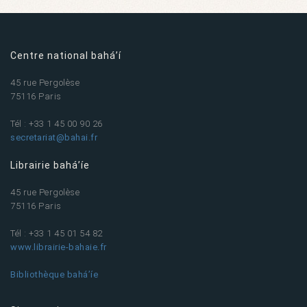
Centre national bahá’í
45 rue Pergolèse
75116 Paris
Tél : +33 1 45 00 90 26
secretariat@bahai.fr
Librairie bahá’íe
45 rue Pergolèse
75116 Paris
Tél : +33 1 45 01 54 82
www.librairie-bahaie.fr
Bibliothèque bahá’íe