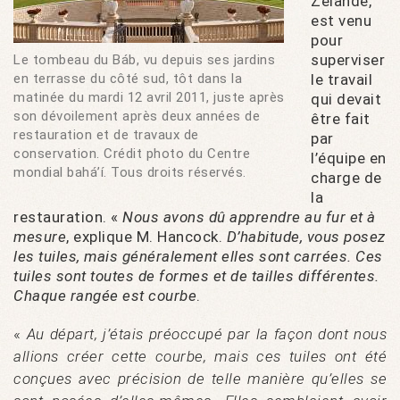
Zélande,
est venu
pour
superviser
Le tombeau du Báb, vu depuis ses jardins
en terrasse du côté sud, tôt dans la
le travail
matinée du mardi 12 avril 2011, juste après
qui devait
son dévoilement après deux années de
être fait
restauration et de travaux de
par
conservation. Crédit photo du Centre
l’équipe en
mondial bahá’í. Tous droits réservés.
charge de
la
restauration. «
Nous avons dû apprendre au fur et à
mesure
, explique M. Hancock.
D’habitude, vous posez
les tuiles, mais généralement elles sont carrées. Ces
tuiles sont toutes de formes et de tailles différentes.
Chaque rangée est courbe
.
«
Au départ, j’étais préoccupé par la façon dont nous
allions créer cette courbe, mais ces tuiles ont été
conçues avec précision de telle manière qu’elles se