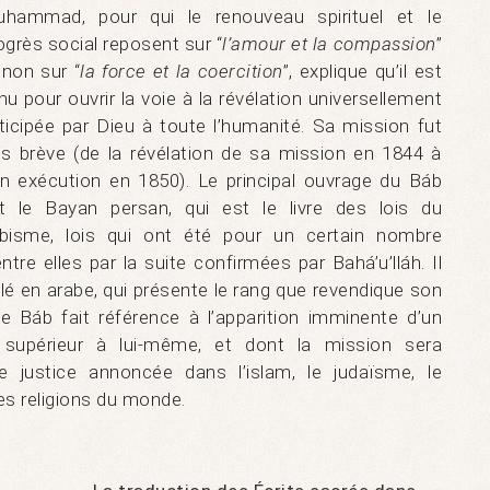
hammad, pour qui le renouveau spirituel et le
ogrès social reposent sur “
l’amour et la compassion
”
 non sur “
la force et la coercition
”, explique qu’il est
nu pour ouvrir la voie à la révélation universellement
ticipée par Dieu à toute l’humanité. Sa mission fut
ès brève (de la révélation de sa mission en 1844 à
n exécution en 1850). Le principal ouvrage du Báb
t le Bayan persan, qui est le livre des lois du
bisme, lois qui ont été pour un certain nombre
entre elles par la suite confirmées par Bahá’u’lláh. Il
é en arabe, qui présente le rang que revendique son
le Báb fait référence à l’apparition imminente d’un
 supérieur à lui-même, et dont la mission sera
de justice annoncée dans l’islam, le judaïsme, le
es religions du monde.