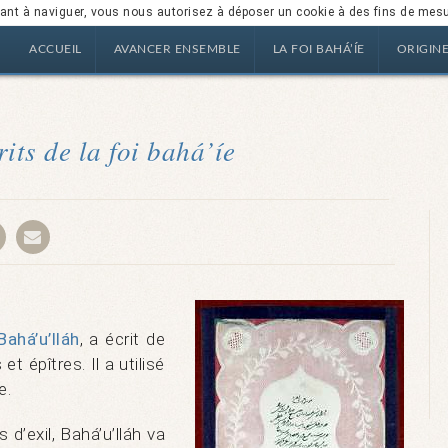
nuant à naviguer, vous nous autorisez à déposer un cookie à des fins de mes
ACCUEIL
AVANCER ENSEMBLE
LA FOI BAHÁ’ÍE
ORIGIN
its de la foi bahá’íe
Bahá’u’lláh
, a écrit de
t épîtres. Il a utilisé
e.
d’exil, Bahá’u’lláh va