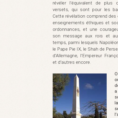
révéler l’équivalent de plu
versets, qui sont pour les bahá
Cette révélation comprend des 
enseignements éthiques et soci
ordonnances, et une courage
son message aux rois et aux
temps, parmi lesquels Napoléon I
le Pape Pie IX, le Shah de Perse,
d’Allemagne, l’Empereur Franço
et d’autres encore.
O
o
d
a
s
l
s
l