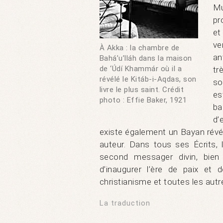
Mu
pr
et
ve
À Akka : la chambre de
an
Bahá’u’lláh dans la maison
de ‘Údí Khammár où il a
tr
révélé le Kitáb-i-Aqdas, son
so
livre le plus saint. Crédit
es
photo : Effie Baker, 1921
ba
d’
existe également un Bayan révél
auteur. Dans tous ses Écrits, 
second messager divin, bien
d’inaugurer l’ère de paix et 
christianisme et toutes les autr
La traduction