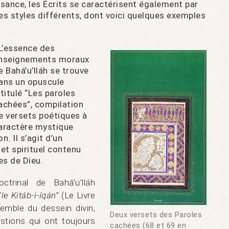
isance, les Écrits se caractérisent également par
es styles différents, dont voici quelques exemples
 L’essence des
nseignements moraux
e Bahá’u’lláh se trouve
ans un opuscule
ntitulé “Les paroles
achées”, compilation
e versets poétiques à
aractère mystique
. Il s’agit d’un
t spirituel contenu
es de Dieu.
trinal de Bahá’u’lláh
“
le Kitáb-i-íqán
” (Le Livre
nsemble du dessein divin,
Deux versets des Paroles
stions qui ont toujours
cachées (68 et 69 en