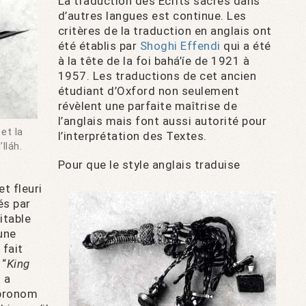
La traduction des Écrits sacrés dans
d’autres langues est continue. Les
critères de la traduction en anglais ont
été établis par
Shoghi Effendi
qui a été
à la tête de la foi bahá’íe de 1921 à
1957. Les traductions de cet ancien
étudiant d’Oxford non seulement
révèlent une parfaite maîtrise de
l’anglais mais font aussi autorité pour
et la
l’interprétation des Textes.
lláh.
Pour que le style anglais traduise
t fleuri
és par
itable
une
 fait
 “
King
 a
 pronom