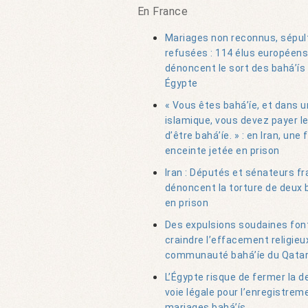
En France
Mariages non reconnus, sépul
refusées : 114 élus européens
dénoncent le sort des bahá’ís
Égypte
« Vous êtes bahá’íe, et dans 
islamique, vous devez payer le
d’être bahá’íe. » : en Iran, un
enceinte jetée en prison
Iran : Députés et sénateurs fr
dénoncent la torture de deux 
en prison
Des expulsions soudaines fon
craindre l’effacement religieux
communauté bahá’íe du Qata
L’Égypte risque de fermer la d
voie légale pour l’enregistrem
mariages bahá’ís