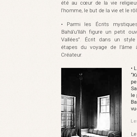
été au cœur de la vie religieu
l’homme, le but de la vie et le rô
• Parmi les Écrits mystiqu
Bahá’u’lláh figure un petit ou
Vallées”. Écrit dans un style 
étapes du voyage de l’âme 
Créateur.
• 
“
K
pe
Sa
le
Ba
vu
Le
L