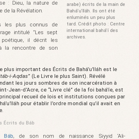
se : Dieu, la nature de
arabe) écrits de la main de
le de la Révélation.
Bahá’u’lláh. Ils ont été
enluminés un peu plus
tard. Crédit photo : Centre
es les plus connus de
international bahá’í des
vrage intitulé “Les sept
archives.
poétique, il décrit les
à la rencontre de son
Le plus important des Écrits de Bahá’u’lláh est le
itáb-i-Aqdas
” (Le Livre le plus Saint). Révélé
ndant les jours sombres de son incarcération à
int-Jean-d’Acre, ce “Livre clé” de la foi bahá’íe, est
 principal recueil de lois et institutions conçues par
há’u’lláh pour établir l’ordre mondial qu’il avait en
e.
s Écrits du Báb
e
Báb
, de son nom de naissance Siyyid ‘Ali-