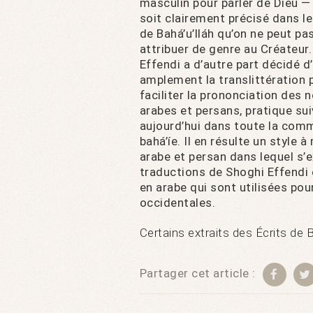
masculin pour parler de Dieu — 
soit clairement précisé dans le
de Bahá’u’lláh qu’on ne peut pa
attribuer de genre au Créateur
Effendi a d’autre part décidé d’
amplement la translittération 
faciliter la prononciation des
arabes et persans, pratique sui
aujourd’hui dans toute la co
bahá’íe. Il en résulte un style 
arabe et persan dans lequel s’ex
traductions de Shoghi Effendi 
en arabe qui sont utilisées pou
occidentales.
Certains extraits des Écrits de 
Partager cet article :