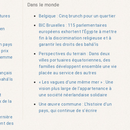
Dans le monde
tures
Belgique : Cinq brunch pour un quartier
BIC Bruxelles : 115 parlementaires
 en
européens exhortent l’Égypte à mettre
fin à la discrimination religieuse et à
un pays
garantir les droits des bahá’ís
 prix
Perspectives du terrain : Dans deux
e femme
villes portuaires équatoriennes, des
familles développent ensemble une vie
ançais
placée au service des autres
bahá’ís
« Les vagues d’une même mer » : Une
vision plus large de l’appartenance à
t
une société néerlandaise solidaire
 de la
Une œuvre commune : L’histoire d’un
r
pays, qui continue de s’écrire
ernière
ent des