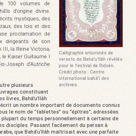
s de 100 volumes de
’ís d’origine divine.
écrits mystiques, des
aux, des lois et des
use proclamation de
 dirigeants de son
II, la Reine Victoria,
Calligraphie enluminée de
 le Kaiser Guillaume I
versets de Bahá’u’lláh révélés
is-Joseph d’Autriche
pour le festival de Ridván.
Crédit photo : Centre
international bahá’í des
utre plusieurs
archives.
uvrages constituant
es livres, Bahá’u’lláh
 écrit un nombre important de documents connus
ous le nom de “tablettes” ou “épîtres”, adressées
a plupart du temps personnellement à certains de
es disciples. Passant facilement du persan à
’arabe, que Bahá’u’lláh maîtrisait avec une parfaite