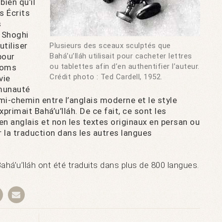
bien qu’il
s Écrits
s
. Shoghi
utiliser
Plusieurs des sceaux sculptés que
pour
Bahá’u’lláh utilisait pour cacheter lettres
ou tablettes afin d’en authentifier l’auteur.
 noms
Crédit photo : Ted Cardell, 1952.
vie
mmunauté
à mi-chemin entre l’anglais moderne et le style
primait Bahá’u’lláh. De ce fait, ce sont les
en anglais et non les textes originaux en persan ou
r la traduction dans les autres langues
Bahá’u’lláh ont été traduits dans plus de 800 langues.