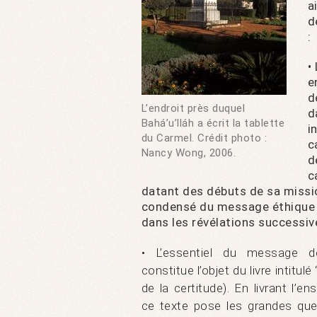
a
d
:
•
e
d
L’endroit près duquel
d
Bahá’u’lláh a écrit la tablette
i
du Carmel. Crédit photo :
c
Nancy Wong, 2006.
d
c
datant des débuts de sa mission
condensé du message éthique e
dans les révélations successiv
• L’essentiel du message doc
constitue l’objet du livre intitulé 
de la certitude). En livrant l’e
ce texte pose les grandes que