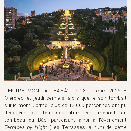
CENTRE MONDIAL BAHÁ’Í, le 13 octobre 2025 –
Mercredi et jeudi derniers, alors que le soir tombait
sur le mont Carmel, plus de 13 000 personnes ont pu
découvrir les terrasses illuminées menant au
tombeau du Báb, participant ainsi à l’évènement
Terraces by Night
(Les Terrasses la nuit) de cette