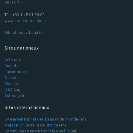
75116 Paris
Tél : +33 1 45 01 54 82
www.librairie-bahaie.fr
Bibliothèque bahá’íe
Sites nationaux
Belgique
Canada
Luxembourg
Suisse
Tunisie
USA
(en)
Autres
(en)
Sites internationaux
Site international des bahá’ís du monde
(en)
Maison universelle de justice
(en)
Communauté Internationale Bahá’íe
(en)