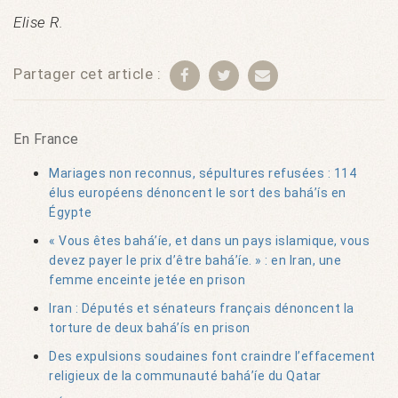
Elise R.
Partager cet article :
En France
Mariages non reconnus, sépultures refusées : 114
élus européens dénoncent le sort des bahá’ís en
Égypte
« Vous êtes bahá’íe, et dans un pays islamique, vous
devez payer le prix d’être bahá’íe. » : en Iran, une
femme enceinte jetée en prison
Iran : Députés et sénateurs français dénoncent la
torture de deux bahá’ís en prison
Des expulsions soudaines font craindre l’effacement
religieux de la communauté bahá’íe du Qatar