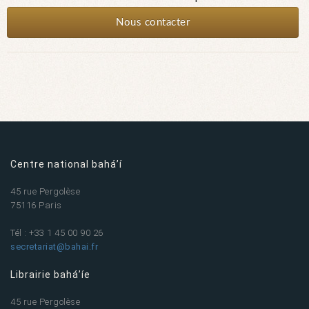
Nous contacter
Centre national bahá’í
45 rue Pergolèse
75116 Paris
Tél : +33 1 45 00 90 26
secretariat@bahai.fr
Librairie bahá’íe
45 rue Pergolèse