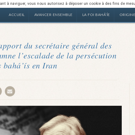
nuant à naviguer, vous nous autorisez à déposer un cookie à des fins de mes
ACCUEIL
AVANCER ENSEMBLE
LA FOI BAHÁ’ÍE
ORIGIN
pport du secrétaire général des
mne l’escalade de la persécution
s bahá’ís en Iran