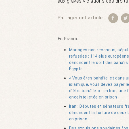
aux graves violations des droit
Partager cet article :
En France
Mariages non reconnus, sépul
refusées : 114 élus européens
dénoncent le sort des bahá’ís
Égypte
« Vous êtes bahá’íe, et dans 
islamique, vous devez payer le
d’être bahá’íe. » : en Iran, un
enceinte jetée en prison
Iran : Députés et sénateurs fr
dénoncent la torture de deux 
en prison
Des expulsions soudaines fon