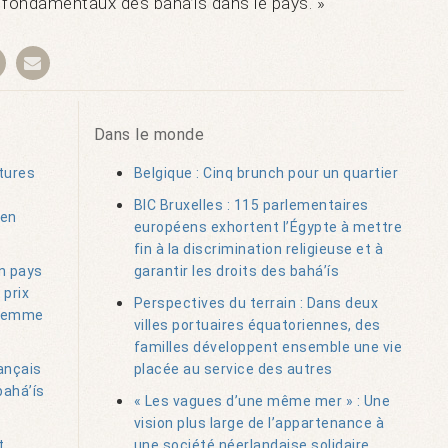
s fondamentaux des bahá’ís dans le pays. »
Dans le monde
tures
Belgique : Cinq brunch pour un quartier
BIC Bruxelles : 115 parlementaires
 en
européens exhortent l’Égypte à mettre
fin à la discrimination religieuse et à
un pays
garantir les droits des bahá’ís
 prix
Perspectives du terrain : Dans deux
e femme
villes portuaires équatoriennes, des
familles développent ensemble une vie
ançais
placée au service des autres
bahá’ís
« Les vagues d’une même mer » : Une
vision plus large de l’appartenance à
t
une société néerlandaise solidaire