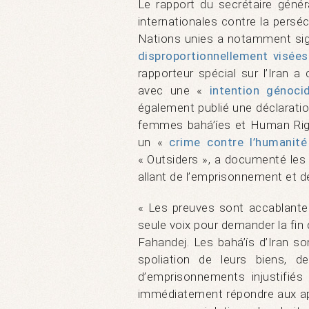
Le rapport du secrétaire génér
internationales contre la persé
Nations unies a notamment sign
disproportionnellement visées
rapporteur spécial sur l’Iran 
avec une «
intention génocid
également publié une déclara
femmes bahá’íes et Human Righ
un «
crime contre l’humanité
« Outsiders », a documenté les
allant de l’emprisonnement et de
« Les preuves sont accablante
seule voix pour demander la fin
Fahandej. Les bahá’ís d’Iran so
spoliation de leurs biens, d
d’emprisonnements injustifiés 
immédiatement répondre aux app