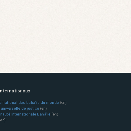
internationaux
ternational des bahá’ís du monde
(en)
universelle de justice
(en)
auté Internationale Bahá’íe
(en)
(en)