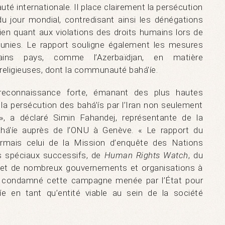
té internationale. Il place clairement la persécution
e du jour mondial, contredisant ainsi les dénégations
en quant aux violations des droits humains lors de
 unies. Le rapport souligne également les mesures
tains pays, comme l’Azerbaïdjan, en matière
religieuses, dont la communauté bahá’íe.
e reconnaissance forte, émanant des plus hautes
 la persécution des bahá’ís par l’Iran non seulement
 », a déclaré Simin Fahandej, représentante de la
há’íe auprès de l’ONU à Genève. « Le rapport du
sormais celui de la Mission d’enquête des Nations
rs spéciaux successifs, de
Human Rights Watch
, du
 et de nombreux gouvernements et organisations à
us condamné cette campagne menée par l’État pour
e en tant qu’entité viable au sein de la société