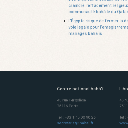
craindre l’effacement religieux
communauté bahá’íe du Qata
L’Égypte risque de fermer la d
voie légale pour l’enregistrem
mariages bahá’ís
Centre national bahá’í
Libr
45 rue Pergolèse
45 r
75116 Paris
7511
Tél : +33 1 45 00 90 26
Tél :
secretariat@bahai.fr
www.