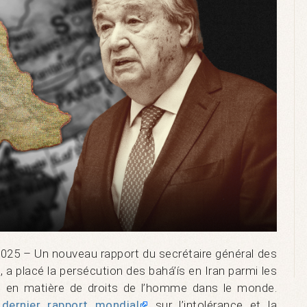
25 – Un nouveau rapport du secrétaire général des
 a placé la persécution des bahá’ís en Iran parmi les
s en matière de droits de l’homme dans le monde.
n
dernier rapport mondial
sur l’intolérance et la