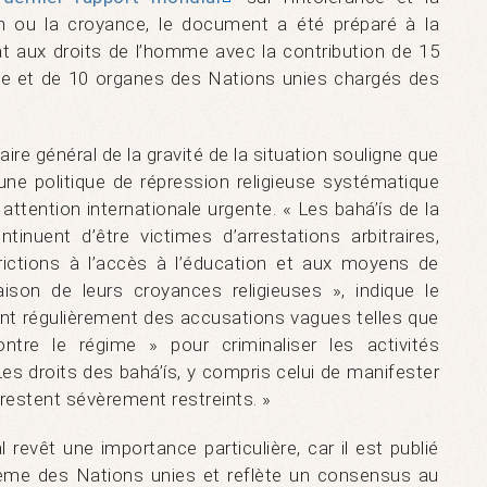
on ou la croyance, le document a été préparé à la
aux droits de l’homme avec la contribution de 15
vile et de 10 organes des Nations unies chargés des
ire général de la gravité de la situation souligne que
une politique de répression religieuse systématique
attention internationale urgente. « Les bahá’ís de la
tinuent d’être victimes d’arrestations arbitraires,
ictions à l’accès à l’éducation et aux moyens de
ison de leurs croyances religieuses », indique le
ent régulièrement des accusations vagues telles que
ntre le régime » pour criminaliser les activités
s droits des bahá’ís, y compris celui de manifester
, restent sévèrement restreints. »
 revêt une importance particulière, car il est publié
ème des Nations unies et reflète un consensus au