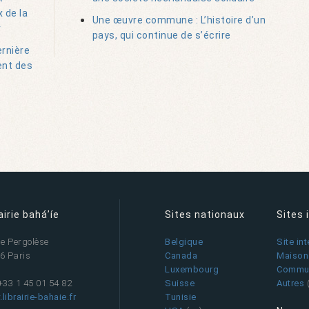
 de la
Une œuvre commune : L’histoire d’un
r
pays, qui continue de s’écrire
ernière
ent des
airie bahá’íe
Sites nationaux
Sites 
ue Pergolèse
Belgique
Site in
6 Paris
Canada
Maison 
Luxembourg
Commun
 +33 1 45 01 54 82
Suisse
Autres
librairie-bahaie.fr
Tunisie