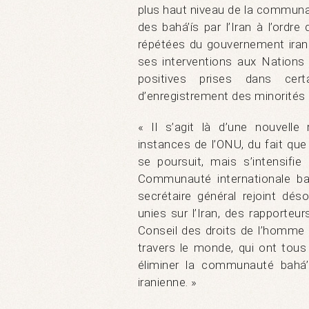
plus haut niveau de la communau
des bahá’ís par l’Iran à l’ordr
répétées du gouvernement irani
ses interventions aux Nations
positives prises dans cer
d’enregistrement des minorités 
« Il s’agit là d’une nouvell
instances de l’ONU, du fait que
se poursuit, mais s’intensifie
Communauté internationale ba
secrétaire général rejoint dé
unies sur l’Iran, des rapporteu
Conseil des droits de l’homme
travers le monde, qui ont to
éliminer la communauté bahá’í
iranienne. »