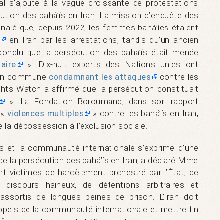
al s’ajoute à la vague croissante de protestations
cution des bahá’ís en Iran. La mission d’enquête des
alé que, depuis 2022, les femmes bahá’íes étaient
en Iran par les arrestations, tandis qu’un ancien
a conclu que la persécution des bahá’ís était menée
aire
». Dix-huit experts des Nations unies ont
tion commune
condamnant les attaques
contre les
ts Watch a affirmé que la persécution constituait
». La Fondation Boroumand, dans son rapport
 «
violences multiples
» contre les bahá’ís en Iran,
 la dépossession à l’exclusion sociale.
s et la communauté internationale s’exprime d’une
 de la persécution des bahá’ís en Iran, a déclaré Mme
nt victimes de harcèlement orchestré par l’État, de
e discours haineux, de détentions arbitraires et
assortis de longues peines de prison. L’Iran doit
els de la communauté internationale et mettre fin