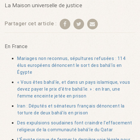
La Maison universelle de justice
Partager cet article :
En France
Mariages non reconnus, sépultures refusées : 114
élus européens dénoncent le sort des bahá’ís en
Égypte
« Vous êtes bahá’íe, et dans un pays islamique, vous
devez payer le prix d’être bahá’íe. » : en Iran, une
femme enceinte jetée en prison
Iran : Députés et sénateurs français dénoncent la
torture de deux bahá’ís en prison
Des expulsions soudaines font craindre l’effacement
religieux de la communauté bahá’íe du Qatar
L’Égypte risque de fermer la dernière voie légale pour