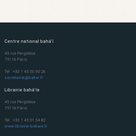
Centre national bahá’í
45 rue Pergolèse
75116 Paris
Tél : +33 1 45 00 90 26
secretariat@bahai.fr
Librairie bahá’íe
45 rue Pergolèse
75116 Paris
Tél : +33 1 45 01 54 82
www.librairie-bahaie.fr