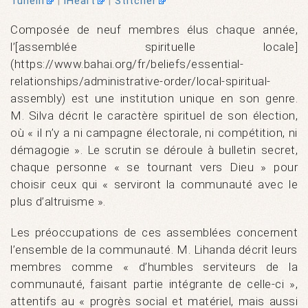
Tunein
|
iHeart
|
Stitcher
Composée de neuf membres élus chaque année,
l’[assemblée spirituelle locale]
(https://www.bahai.org/fr/beliefs/essential-
relationships/administrative-order/local-spiritual-
assembly) est une institution unique en son genre.
M. Silva décrit le caractère spirituel de son élection,
où « il n’y a ni campagne électorale, ni compétition, ni
démagogie ». Le scrutin se déroule à bulletin secret,
chaque personne « se tournant vers Dieu » pour
choisir ceux qui « serviront la communauté avec le
plus d’altruisme ».
Les préoccupations de ces assemblées concernent
l’ensemble de la communauté. M. Lihanda décrit leurs
membres comme « d’humbles serviteurs de la
communauté, faisant partie intégrante de celle-ci »,
attentifs au « progrès social et matériel, mais aussi