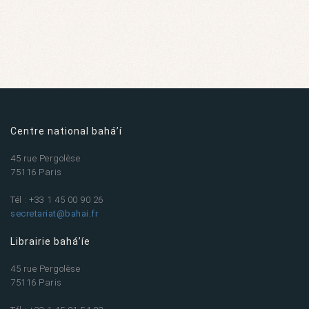
Centre national bahá’í
45 rue Pergolèse
75116 Paris
Tél : +33 1 45 00 90 26
secretariat@bahai.fr
Librairie bahá’íe
45 rue Pergolèse
75116 Paris