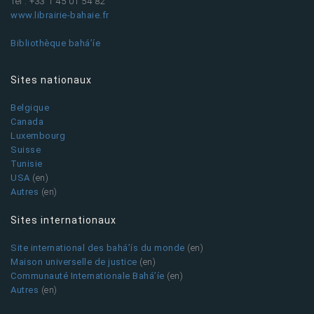
Tél : +33 1 45 01 54 82
www.librairie-bahaie.fr
Bibliothèque bahá’íe
Sites nationaux
Belgique
Canada
Luxembourg
Suisse
Tunisie
USA
(en)
Autres
(en)
Sites internationaux
Site international des bahá’ís du monde
(en)
Maison universelle de justice
(en)
Communauté Internationale Bahá’íe
(en)
Autres
(en)