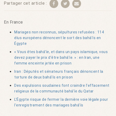
Partager cet article :
En France
Mariages non reconnus, sépultures refusées : 114
élus européens dénoncent le sort des bahá’ís en
Égypte
« Vous êtes bahá’íe, et dans un pays islamique, vous
devez payer le prix d’être bahá’íe. » : en Iran, une
femme enceinte jetée en prison
Iran : Députés et sénateurs français dénoncent la
torture de deux bahá’ís en prison
Des expulsions soudaines font craindre l’effacement
religieux de la communauté bahá’íe du Qatar
L’Égypte risque de fermer la dernière voie légale pour
l’enregistrement des mariages bahá’ís