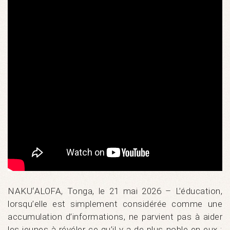
NAKUʻALOFA, Tonga, le 21 mai 2026 – L’éducation,
lorsqu’elle est simplement considérée comme une
accumulation d’informations, ne parvient pas à aider
les jeunes à révéler ce qu’il y a de plus noble en eux :