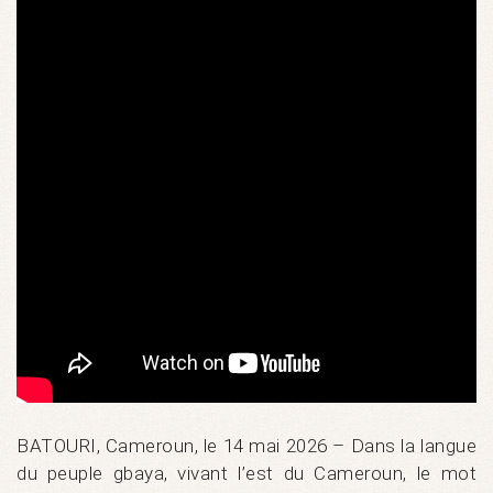
BATOURI, Cameroun, le 14 mai 2026 – Dans la langue
du peuple gbaya, vivant l’est du Cameroun, le mot