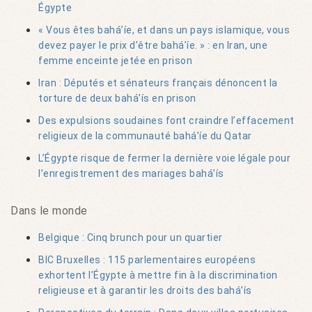
Égypte
« Vous êtes bahá’íe, et dans un pays islamique, vous
devez payer le prix d’être bahá’íe. » : en Iran, une
femme enceinte jetée en prison
Iran : Députés et sénateurs français dénoncent la
torture de deux bahá’ís en prison
Des expulsions soudaines font craindre l’effacement
religieux de la communauté bahá’íe du Qatar
L’Égypte risque de fermer la dernière voie légale pour
l’enregistrement des mariages bahá’ís
Dans le monde
Belgique : Cinq brunch pour un quartier
BIC Bruxelles : 115 parlementaires européens
exhortent l’Égypte à mettre fin à la discrimination
religieuse et à garantir les droits des bahá’ís