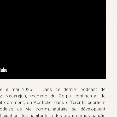
e 8 mai 2026 – Dans ce dernier podcast de
az Nadarajah, membre du Corps continental de
rit comment, en Australie, dans différents quartiers
dèles de vie communautaire se développent
ticipation des habitants à des programmes bahá’ís