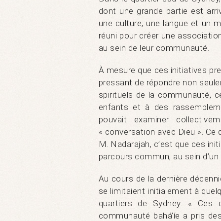
dont une grande partie est arr
une culture, une langue et un m
réuni pour créer une associatio
au sein de leur communauté.
À mesure que ces initiatives pren
pressant de répondre non seule
spirituels de la communauté, ce
enfants et à des rassemblem
pouvait examiner collectiv
« conversation avec Dieu ». Ce 
M. Nadarajah, c’est que ces init
parcours commun, au sein d’un 
Au cours de la dernière décennie
se limitaient initialement à qu
quartiers de Sydney. « Ces d
communauté bahá’íe a pris de