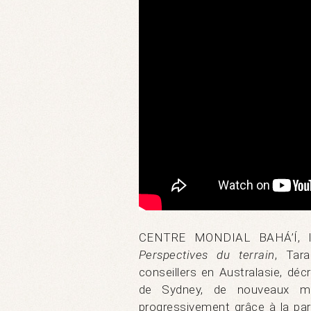
CENTRE MONDIAL BAHÁ’Í, l
Perspectives du terrain
, Tar
conseillers en Australasie, déc
de Sydney, de nouveaux mo
progressivement grâce à la par