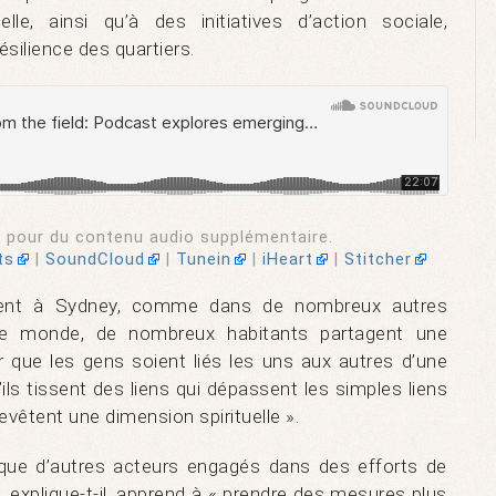
lle, ainsi qu’à des initiatives d’action sociale,
résilience des quartiers.
pour du contenu audio supplémentaire.
ts
|
SoundCloud
|
Tunein
|
iHeart
|
Stitcher
ent à Sydney, comme dans de nombreux autres
 le monde, de nombreux habitants partagent une
r que les gens soient liés les uns aux autres d’une
ils tissent des liens qui dépassent les simples liens
evêtent une dimension spirituelle ».
que d’autres acteurs engagés dans des efforts de
xplique-t-il, apprend à « prendre des mesures plus