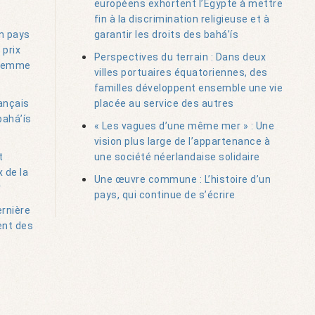
européens exhortent l’Égypte à mettre
fin à la discrimination religieuse et à
un pays
garantir les droits des bahá’ís
 prix
Perspectives du terrain : Dans deux
e femme
villes portuaires équatoriennes, des
familles développent ensemble une vie
ançais
placée au service des autres
bahá’ís
« Les vagues d’une même mer » : Une
vision plus large de l’appartenance à
t
une société néerlandaise solidaire
 de la
Une œuvre commune : L’histoire d’un
r
pays, qui continue de s’écrire
ernière
ent des