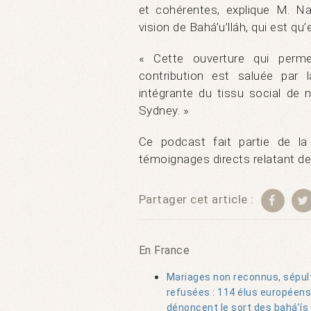
et cohérentes, explique M. Na
vision de Bahá’u’lláh, qui est qu’e
« Cette ouverture qui perm
contribution est saluée par 
intégrante du tissu social d
Sydney. »
Ce podcast fait partie de l
témoignages directs relatant des 
Partager cet article :
En France
Mariages non reconnus, sépul
refusées : 114 élus européens
dénoncent le sort des bahá’ís