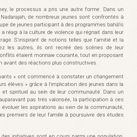
ney, le processus a pris une autre forme. Dans un
 M. Nadarajah, de nombreux jeunes sont confrontés à
roupe de jeunes participant à des programmes bahá’ís
 a réagi à la culture de violence qui régnait dans leur
age. S’inspirant de notions telles que l’amitié et la
hez les autres, ils ont recréé des scènes de leur
onflits étaient monnaie courante, tout en proposant
n avant des réactions plus constructives.
ignants « ont commencé à constater un changement
s élèves » grâce à l’implication des jeunes dans la
 et spirituel au sein de leur communauté. Dans un
auparavant pas très valorisée, la participation à ces
 évoluer les aspirations au sein de la communauté,
s premiers de leur famille à poursuivre des études
 des initiatives sont en cours parmi une population,