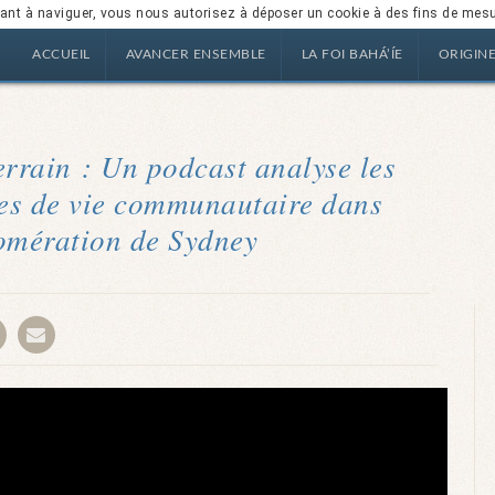
nuant à naviguer, vous nous autorisez à déposer un cookie à des fins de mes
ACCUEIL
AVANCER ENSEMBLE
LA FOI BAHÁ’ÍE
ORIGIN
errain : Un podcast analyse les
es de vie communautaire dans
omération de Sydney