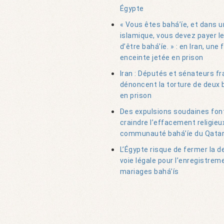
Égypte
« Vous êtes bahá’íe, et dans 
islamique, vous devez payer le
d’être bahá’íe. » : en Iran, un
enceinte jetée en prison
Iran : Députés et sénateurs fr
dénoncent la torture de deux 
en prison
Des expulsions soudaines fon
craindre l’effacement religieux
communauté bahá’íe du Qata
L’Égypte risque de fermer la d
voie légale pour l’enregistrem
mariages bahá’ís